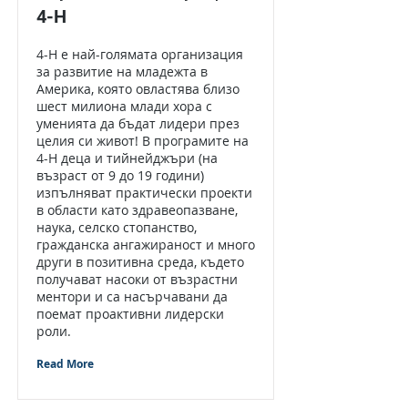
4-H
4-H е най-голямата организация
за развитие на младежта в
Америка, която овластява близо
шест милиона млади хора с
уменията да бъдат лидери през
целия си живот! В програмите на
4-H деца и тийнейджъри (на
възраст от 9 до 19 години)
изпълняват практически проекти
в области като здравеопазване,
наука, селско стопанство,
гражданска ангажираност и много
други в позитивна среда, където
получават насоки от възрастни
ментори и са насърчавани да
поемат проактивни лидерски
роли.
Read More