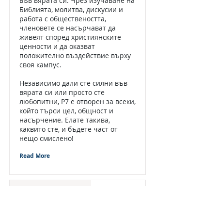
във вярата си. Чрез изучаване на
Библията, молитва, дискусии и
работа с обществеността,
членовете се насърчават да
живеят според християнските
ценности и да оказват
положително въздействие върху
своя кампус.
Независимо дали сте силни във
вярата си или просто сте
любопитни, P7 е отворен за всеки,
който търси цел, общност и
насърчение. Елате такива,
каквито сте, и бъдете част от
нещо смислено!
Read More