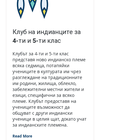
Клуб на индианците за
4-ти и 5-ти клас
Клубът за 4-ти и 5-ти клас
представя ново индианско племе
всяка седмица, потапяйки
учениците в културата им чрез
разглеждане на традиционните
им родини, жилища, облекло,
забележителни местни жители и
езици, специфични за всяко
племе. Клубът предоставя на
учениците възможност да
общуват с други индиански
ученици в целия щат, докато учат
за индианските племена.
Read More