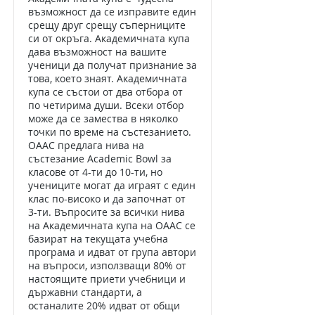
възможност да се изправите един
срещу друг срещу съперниците
си от окръга. Академичната купа
дава възможност на вашите
ученици да получат признание за
това, което знаят. Академичната
купа се състои от два отбора от
по четирима души. Всеки отбор
може да се замества в няколко
точки по време на състезанието.
OAAC предлага нива на
състезание Academic Bowl за
класове от 4-ти до 10-ти, но
учениците могат да играят с един
клас по-високо и да започнат от
3-ти. Въпросите за всички нива
на Академичната купа на OAAC се
базират на текущата учебна
програма и идват от група автори
на въпроси, използващи 80% от
настоящите приети учебници и
държавни стандарти, а
останалите 20% идват от общи