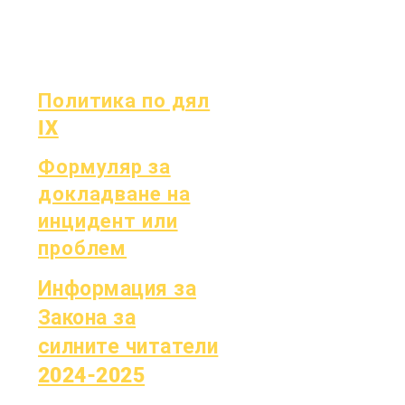
борда
Отчитане на
OCAS
Политика по дял
IX
Формуляр за
докладване на
инцидент или
проблем
Информация за
Закона за
силните читатели
2024-2025