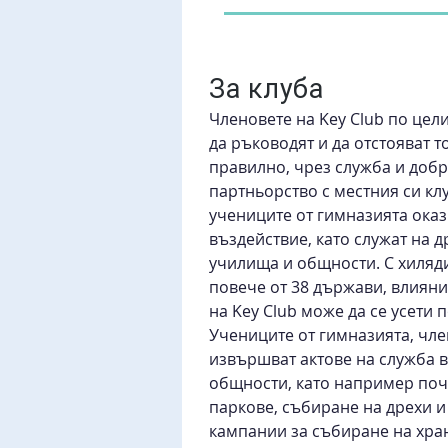
За клуба
Членовете на Key Club по целия
да ръководят и да отстояват то
правилно, чрез служба и добр
партньорство с местния си клу
учениците от гимназията ока
въздействие, като служат на д
училища и общности. С хиляди
повече от 38 държави, влияни
на Key Club може да се усети п
Учениците от гимназията, член
извършват актове на служба в
общности, като например поч
паркове, събиране на дрехи и
кампании за събиране на хран