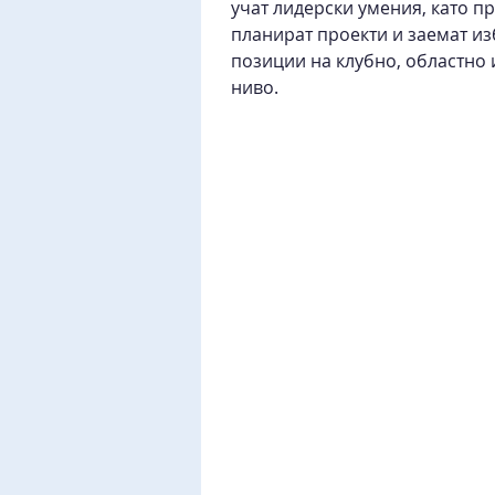
учат лидерски умения, като п
планират проекти и заемат из
позиции на клубно, областно
ниво.