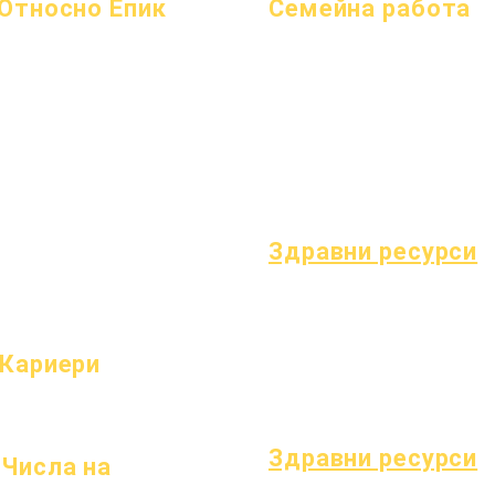
Относно Епик
Семейна работа
Относно
Често
Академично консултиране
Академични среди
задавани
Обществено полезен труд
Стремежи
въпроси
Епични грижи
Календар
Абитуриентски
Бездомни студенти
Организации
Наръчник
Услуги за подкрепа на студенти
Модели
Програми
Специално образование (SPED)
Профил на училището
Ученици
Намиране на дете
Посещаемост и темпо
родители
Здравни ресурси
Често срещани детски заболява
Общо благополучие
Здраве на тийнейджърите
Кариери
Известие за азбест
Отворени позиции
Разбиране на диабет тип 1
Здравни ресурси
Числа на