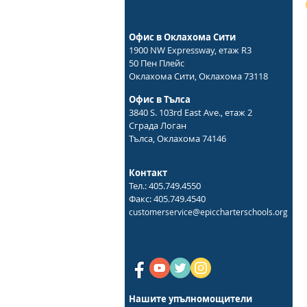
Офис в Оклахома Сити
1900 NW Expressway, етаж R3
50 Пен Плейс
Оклахома Сити, Оклахома 73118
Офис в Тълса
3840 S. 103rd East Ave., етаж 2
Сграда Логан
Тълса, Оклахома 74146
Контакт
Тел.: 405.749.4550
Факс: 405.749.4540
customerservice@epiccharterschools.org
Нашите упълномощители