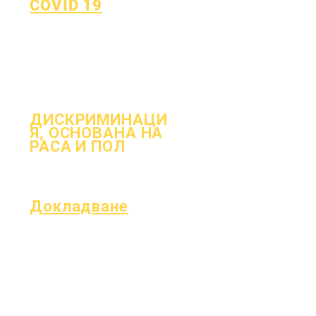
COVID 19
Върнете се към плана за
обучение
Формуляр за докладване на
COVID-19
ДИСКРИМИНАЦИ
Я, ОСНОВАНА НА
РАСА И ПОЛ
Процес
ния
форма
Докладване
Акредитация
Фонд Есер
Месечен одит
Финанси
Годишен одит
Гореща линия
Дъската
на OIG
Заседания на
Доклад