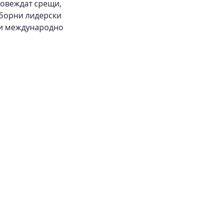
ровеждат срещи, 
борни лидерски 
 и международно 