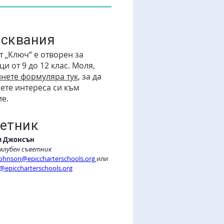
сквания
т „Ключ“ е отворен за
и от 9 до 12 клас. Моля,
нете формуляра тук,
за да
ете интереса си към
ие.
етник
и Джонсън
 клубен съветник
johnson@epiccharterschools.org
или
@epiccharterschools.org