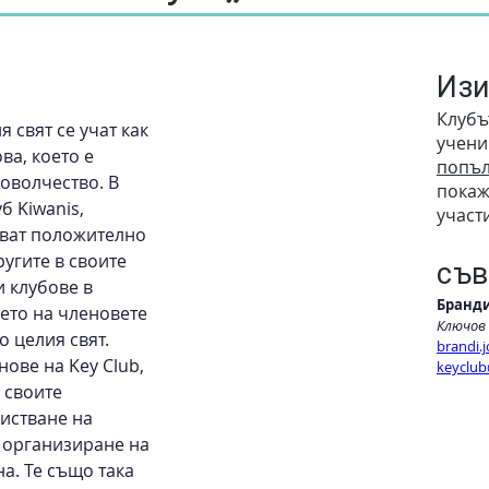
Изи
Клубъ
 свят се учат как 
учениц
ва, което е 
попъл
оволчество. В 
покаж
б Kiwanis, 
участ
зват положително 
ругите в своите 
съв
 клубове в 
Бранд
ето на членовете 
Ключов
о целия свят. 
brandi.
ове на Key Club, 
keyclub
 своите 
истване на 
 организиране на 
а. Те също така 