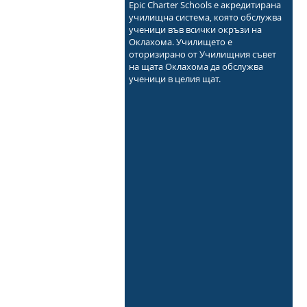
Epic Charter Schools е акредитирана
училищна система, която обслужва
ученици във всички окръзи на
Оклахома. Училището е
оторизирано от Училищния съвет
на щата Оклахома да обслужва
ученици в целия щат.