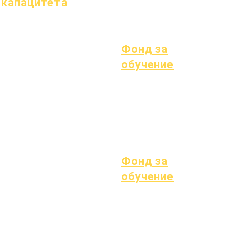
капацитета
Процес
форма
1 януари 2024 г.
1 април 2024 г.
1 юли 2024 г.
Фонд за
1 октомври 2024 г.
обучение
1 януари 2025 г.
Активи
Справочник на
1 март 2025 г.
Често задавани
доставчици
1 април 2025 г.
въпроси
1 юни 2025 г.
Техническа
1 юли 2025 г.
поддръжка
1 октомври 2025 г.
Chromebook
10 октомври 2025 г.
Фонд за
1 януари 2026 г.
обучение
Отворени позиции