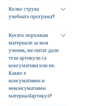
Не. Оставащите средства няма
да се прехвърлят към акаунта
Колко струва
на студента за следващата
учебната програма?
година.
След като се регистрирате, по
имейл ще бъде изпратена
Когато поръчвам
връзка, която ви предоставя
материали за моя
списък с наличните учебни
ученик, ме питат дали
програми и техните различни
цени.
тези артикули са
консумативи или не.
Какво е
консумативен и
неконсумативен
материал/артикул?