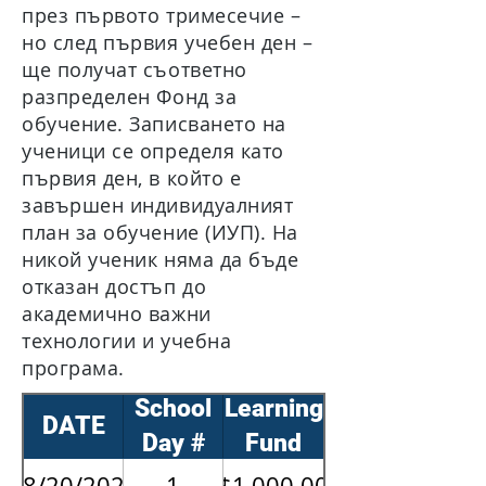
през първото тримесечие –
но след първия учебен ден –
ще получат съответно
разпределен Фонд за
обучение. Записването на
ученици се определя като
първия ден, в който е
завършен индивидуалният
план за обучение (ИУП). На
никой ученик няма да бъде
отказан достъп до
академично важни
технологии и учебна
програма.
Prorated
School
Learning
DATE
Day #
Fund
Amount
08/20/2026
1
$1,000.00