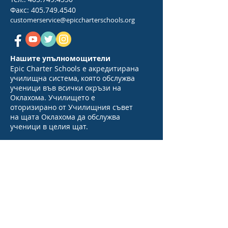
Факс:
405.749.4540
customerservice@epiccharterschools.org
Нашите упълномощители
Epic Charter Schools е акредитирана
училищна система, която обслужва
ученици във всички окръзи на
Оклахома. Училището е
оторизирано от Училищния съвет
на щата Оклахома да обслужва
ученици в целия щат.
Относно
Епик
Относно
Често
Академични
задавани
среди
въпроси
Стремежи
Абитуриентск