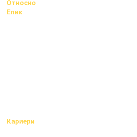
Относно
Епик
Относно
Често
Академични
задавани
среди
въпроси
Стремежи
Абитуриентск
Календар
и
Организации
Наръчник
Модели
Програми
Профил на
Ученици
училището
родители
Посещаемост
и темпо
Кариери
Отворени