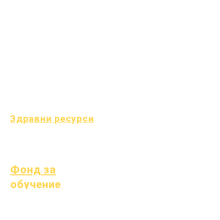
Често срещани детски
заболявания
Общо благополучие
Здраве на
тийнейджърите
Известие за азбест
Разбиране на диабет
тип 1
Здравни ресурси
Процес
форма
Фонд за
обучение
Активи
Справочник на
Често
доставчици