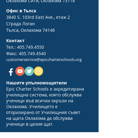
Оклахома Сити, Оклахома 73118
Офис в Тълса
3840 S. 103rd East Ave., етаж 2
Сграда Логан
Тълса, Оклахома 74146
Контакт
Тел.:
405.749.4550
Факс:
405.749.4540
customerservice@epiccharterschools.org
Нашите упълномощители
Epic Charter Schools е акредитирана
училищна система, която обслужва
ученици във всички окръзи на
Оклахома. Училището е
оторизирано от Училищния съвет
на щата Оклахома да обслужва
ученици в целия щат.