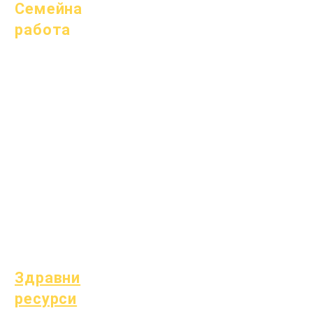
Семейна
работа
Академично
консултиране
Обществено
полезен труд
Епични грижи
Бездомни студенти
Услуги за подкрепа
на студенти
Специално
образование (SPED)
Намиране на дете
Здравни
ресурси