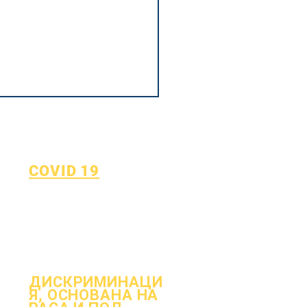
COVID 19
Върнете се към плана за
обучение
Формуляр за докладване на
COVID-19
ДИСКРИМИНАЦИ
Я, ОСНОВАНА НА