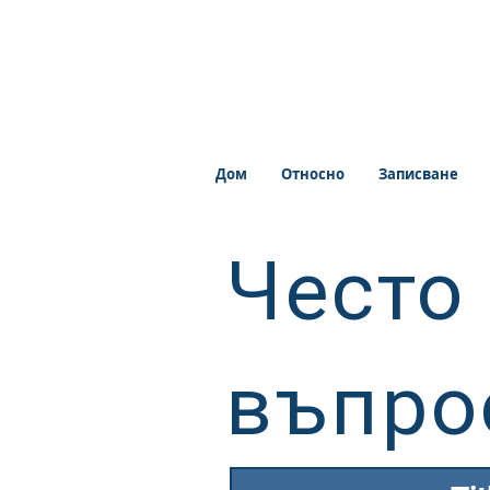
Дом
Относно
Записване
Често
въпро