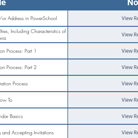
le
No
/or Address in PowerSchool
View R
ties, Including Characteristics of
View R
xia
ion Process: Part 1
View R
ion Process: Part 2
View R
tration Process
View R
ow To
View R
dar Basics
View R
and Accepting Invitations
View R