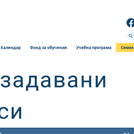
Календар
Фонд за обучение
Учебна програма
Семее
 задавани
си