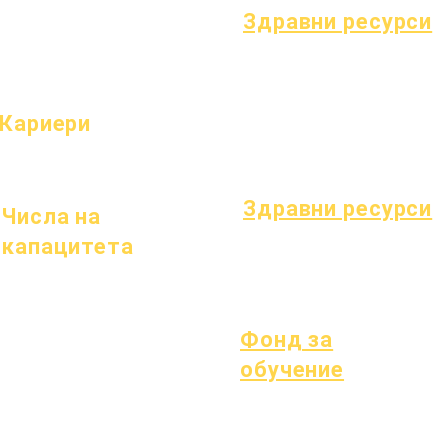
Посещаемост и темпо
родители
Здравни ресурси
Често срещани детски заболява
Общо благополучие
Здраве на тийнейджърите
Кариери
Известие за азбест
Отворени позиции
Разбиране на диабет тип 1
Здравни ресурси
Числа на
капацитета
Процес
форма
1 януари 2024 г.
1 април 2024 г.
1 юли 2024 г.
Фонд за
1 октомври 2024 г.
обучение
1 януари 2025 г.
Активи
Справочник на
1 март 2025 г.
Често задавани
доставчици
1 април 2025 г.