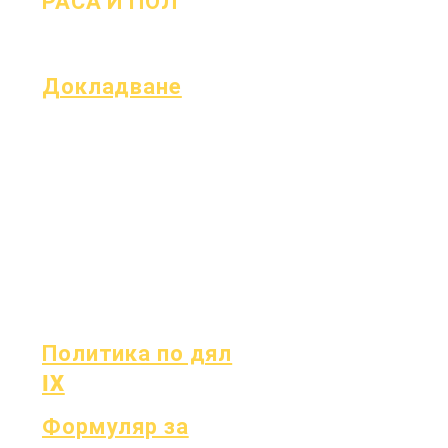
РАСА И ПОЛ
Процес
ния
форма
Докладване
Акредитация
Фонд Есер
Месечен одит
Финанси
Годишен одит
Гореща линия
Дъската
на OIG
Заседания на
Доклад
борда
Отчитане на
OCAS
Политика по дял
IX
Формуляр за