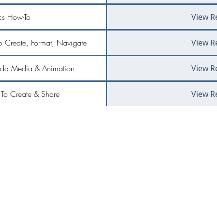
s How-To
View R
o Create, Format, Navigate
View R
Add Media & Animation
View R
To Create & Share
View R