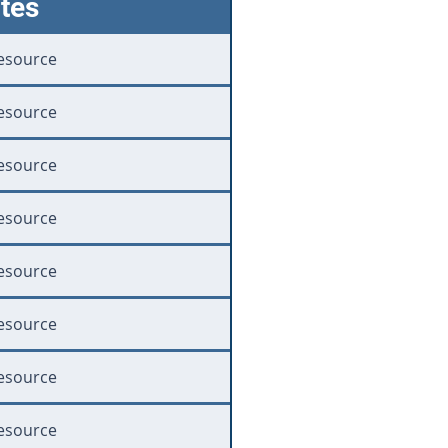
tes
esource
esource
esource
esource
esource
esource
esource
esource