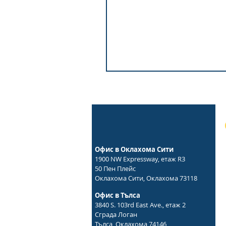
Офис в Оклахома Сити
1900 NW Expressway, етаж R3
50 Пен Плейс
Оклахома Сити, Оклахома 73118
Офис в Тълса
3840 S. 103rd East Ave., етаж 2
Сграда Логан
Тълса, Оклахома 74146