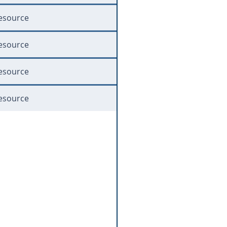
esource
esource
esource
esource