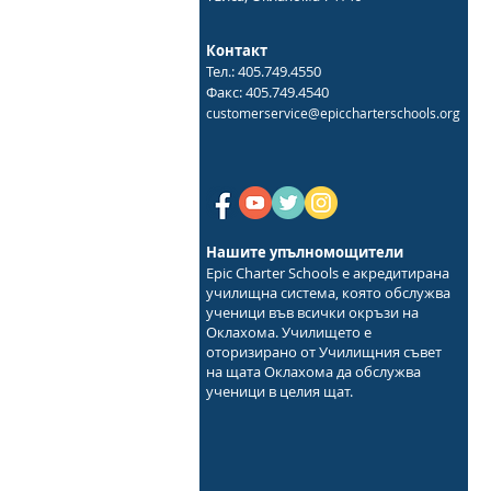
Контакт
Тел.: 405.749.4550
Факс: 405.749.4540
customerservice@epiccharterschools.org
Нашите упълномощители
Epic Charter Schools е акредитирана
училищна система, която обслужва
ученици във всички окръзи на
Оклахома. Училището е
оторизирано от Училищния съвет
на щата Оклахома да обслужва
ученици в целия щат.