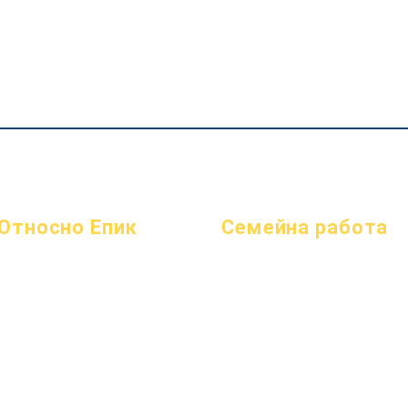
Относно Епик
Семейна работа
Относно
Често
Академично консултиране
Академични среди
задавани
Обществено полезен труд
Стремежи
въпроси
Епични грижи
Календар
Абитуриентски
Бездомни студенти
Организации
Наръчник
Услуги за подкрепа на студенти
Модели
Програми
Специално образование (SPED)
Профил на училището
Ученици
Намиране на дете