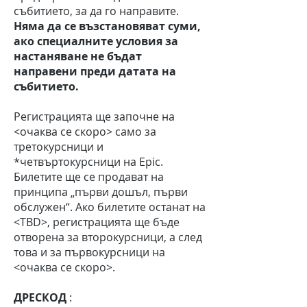
събитието, за да го направите.
Няма да се възстановяват суми,
ако специалните условия за
настаняване не бъдат
направени преди датата на
събитието.
Регистрацията ще започне на
<очаква се скоро> само за
третокурсници и
*четвъртокурсници на Epic.
Билетите ще се продават на
принципа „първи дошъл, първи
обслужен“. Ако билетите останат на
<TBD>, регистрацията ще бъде
отворена за второкурсници, а след
това и за първокурсници на
<очаква се скоро>.
ДРЕСКОД
: