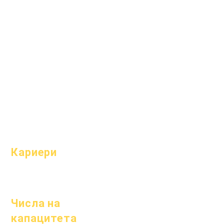
Академични
задавани
среди
въпроси
Стремежи
Абитуриентск
Календар
и
Организации
Наръчник
Модели
Програми
Профил на
Ученици
училището
родители
Посещаемост
и темпо
Кариери
Отворени
позиции
Числа на
капацитета