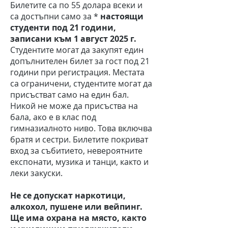
Билетите са по 55 долара всеки и
са достъпни само за *
настоящи
студенти под 21 години,
записани към 1 август 2025 г.
Студентите могат да закупят един
допълнителен билет за гост под 21
години при регистрация. Местата
са ограничени, студентите могат да
присъстват само на един бал.
Никой не може да присъства на
бала, ако е в клас под
гимназиалното ниво. Това включва
братя и сестри. Билетите покриват
вход за събитието, невероятните
експонати, музика и танци, както и
леки закуски.
Не се допускат наркотици,
алкохол, пушене или вейпинг.
Ще има охрана на място, както