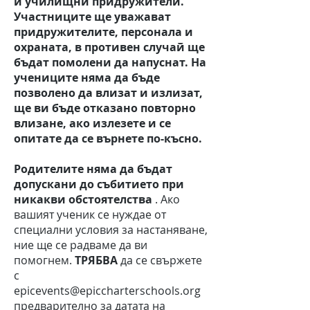
и училищни придружители.
Участниците ще уважават
придружителите, персонала и
охраната, в противен случай ще
бъдат помолени да напуснат. На
учениците няма да бъде
позволено да влизат и излизат,
ще ви бъде отказано повторно
влизане, ако излезете и се
опитате да се върнете по-късно.
Родителите няма да бъдат
допускани до събитието при
никакви обстоятелства
. Ако
вашият ученик се нуждае от
специални условия за настаняване,
ние ще се радваме да ви
помогнем.
ТРЯБВА
да се свържете
с
epicevents@epiccharterschools.org
предварително за датата на