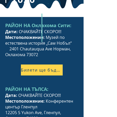
РАЙОН НА Оклахома Сити:
Дати:
ОЧАКВАЙТЕ СКОРО!!!
Местоположение:
Музей по
естествена история „Сам Нобъл“
2401 Chautauqua Ave Норман,
Оклахома 73072
Билети ще бъдат налични скоро!
РАЙОН НА ТЪЛСА:
Дата:
ОЧАКВАЙТЕ СКОРО!!!
Местоположение:
Конферентен
център Гленпул
12205 S Yukon Ave, Гленпул,