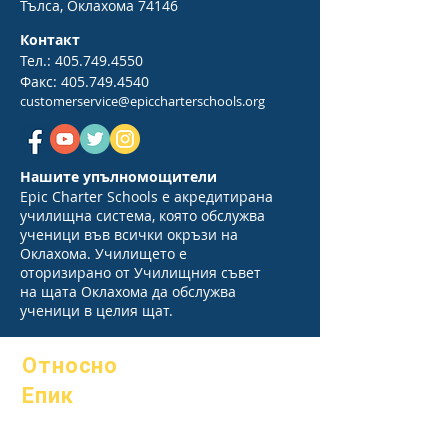
Тълса, Оклахома 74146
Контакт
Тел.:
405.749.4550
Факс:
405.749.4540
customerservice@epiccharterschools.org
Нашите упълномощители
Epic Charter Schools е акредитирана
училищна система, която обслужва
ученици във всички окръзи на
Оклахома. Училището е
оторизирано от Училищния съвет
на щата Оклахома да обслужва
ученици в целия щат.
Относно
Епик
Относно
Често