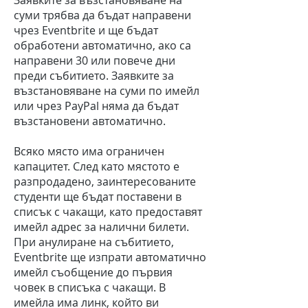
Заявките за възстановяване на
суми трябва да бъдат направени
чрез Eventbrite и ще бъдат
обработени автоматично, ако са
направени 30 или повече дни
преди събитието. Заявките за
възстановяване на суми по имейл
или чрез PayPal няма да бъдат
възстановени автоматично.
Всяко място има ограничен
капацитет. След като мястото е
разпродадено, заинтересованите
студенти ще бъдат поставени в
списък с чакащи, като предоставят
имейл адрес за налични билети.
При анулиране на събитието,
Eventbrite ще изпрати автоматично
имейл съобщение до първия
човек в списъка с чакащи. В
имейла има линк, който ви