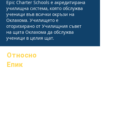
Epic Charter Schools е акредитирана
училищна система, която обслужва
ученици във всички окръзи на
Оклахома. Училището е
оторизирано от Училищния съвет
на щата Оклахома да обслужва
ученици в целия щат.
Относно
Епик
Относно
Често
Академични
задавани
среди
въпроси
Стремежи
Абитуриентск
Календар
и
Организации
Наръчник
Модели
Програми
Профил на
Ученици