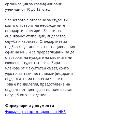
организация за квалифицирани 
ученици от 10 до 12 клас.
Членството е отворено за студенти, 
които отговарят на необходимите 
стандарти в четири области на 
оценяване: стипендии, лидерство, 
служба и характер. Стандартите за 
подбор се установяват от националния 
офис на NHS и са преразгледани, за да 
отговорят на нуждите на местните ни 
клонове. Студентите се избират за 
членове от Факултетен съвет, който 
удостоява тази чест с квалифицирани 
студенти. Няма право на членство. 
Това е привилегия, предоставена на 
студента от преподавателския състав 
на учебното заведение.
Формуляри и документи
Формуляр за прехвърляне от NHS