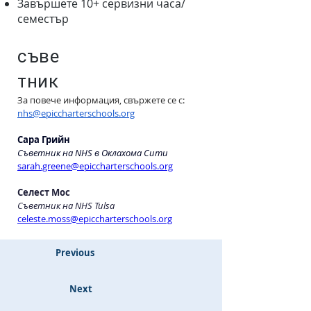
Завършете 10+ сервизни часа/
семестър
съве
тник
За повече информация, свържете се с:
nhs@epiccharterschools.org
Сара Грийн
Съветник на NHS в Оклахома Сити
sarah.greene@epiccharterschools.org
Селест Мос
Съветник на NHS Tulsa
celeste.moss@epiccharterschools.org
Previous
Next