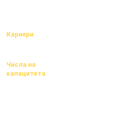
училището
родители
Посещаемост
и темпо
Кариери
Отворени
позиции
Числа на
капацитета
1 януари 2024 г.
1 април 2024 г.
1 юли 2024 г.
1 октомври 2024 г.
1 януари 2025 г.
1 март 2025 г.
1 април 2025 г.