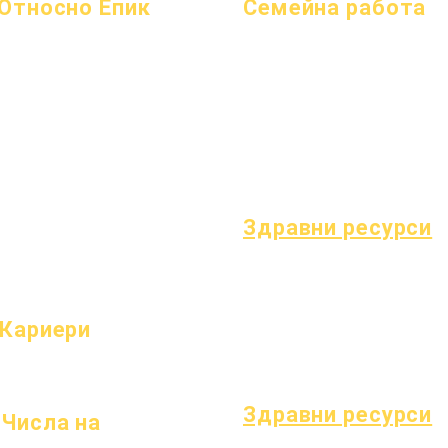
Относно Епик
Семейна работа
Относно
Често
Академично консултиране
Академични среди
задавани
Обществено полезен труд
Стремежи
въпроси
Епични грижи
Календар
Абитуриентски
Бездомни студенти
Организации
Наръчник
Услуги за подкрепа на студенти
Модели
Програми
Специално образование (SPED)
Профил на училището
Ученици
Намиране на дете
Посещаемост и темпо
родители
Здравни ресурси
Често срещани детски заболява
Общо благополучие
Здраве на тийнейджърите
Кариери
Известие за азбест
Отворени позиции
Разбиране на диабет тип 1
Здравни ресурси
Числа на