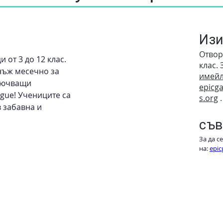
Изи
Отвор
 от 3 до 12 клас. 
клас. 
нъж месечно за 
имейл
лючващи 
epicg
ague! Учениците са 
s.org
.
 забавна и 
съв
За да с
на: 
epic