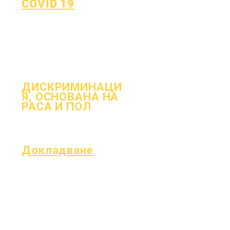
COVID 19
Върнете се към плана за
обучение
Формуляр за докладване на
COVID-19
ДИСКРИМИНАЦИ
Я, ОСНОВАНА НА
РАСА И ПОЛ
Процес
ния
форма
Докладване
Акредитация
Фонд Есер
Месечен одит
Финанси
Годишен одит
Гореща линия
Дъската
на OIG
Заседания на
Доклад