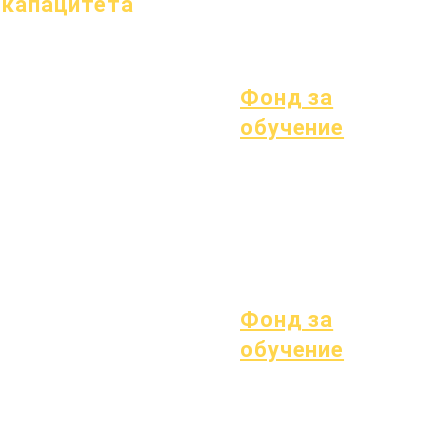
капацитета
Процес
форма
1 януари 2024 г.
1 април 2024 г.
1 юли 2024 г.
Фонд за
1 октомври 2024 г.
обучение
1 януари 2025 г.
Активи
Справочник на
1 март 2025 г.
Често задавани
доставчици
1 април 2025 г.
въпроси
1 юни 2025 г.
Техническа
1 юли 2025 г.
поддръжка
1 октомври 2025 г.
Chromebook
10 октомври 2025 г.
Фонд за
1 януари 2026 г.
обучение
Отворени позиции