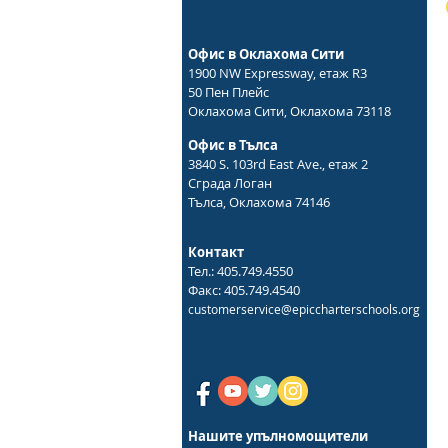
Офис в Оклахома Сити
1900 NW Expressway, етаж R3
50 Пен Плейс
Оклахома Сити, Оклахома 73118
Офис в Тълса
3840 S. 103rd East Ave., етаж 2
Сграда Логан
Тълса, Оклахома 74146
Контакт
Тел.: 405.749.4550
Факс: 405.749.4540
customerservice@epiccharterschools.org
Нашите упълномощители