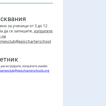
сквания
ено за ученици от 3 до 12
За да се запишете,
изпратете
 на
amesclub@epiccharterschool
етник
е регистрирате, изпратете имейл 
gamesclub@epiccharterschools.org