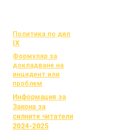
борда
Отчитане на
OCAS
Политика по дял
IX
Формуляр за
докладване на
инцидент или
проблем
Информация за
Закона за
силните читатели
2024-2025