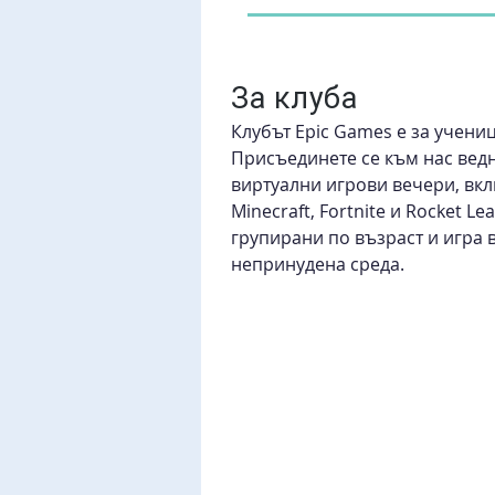
За клуба
Клубът Epic Games е за ученици
Присъединете се към нас вед
виртуални игрови вечери, вк
Minecraft, Fortnite и Rocket Le
групирани по възраст и игра в
непринудена среда.