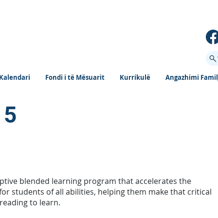
Kalendari
Fondi i të Mësuarit
Kurrikulë
Angazhimi Famil
 5
ptive blended learning program that accelerates the
for students of all abilities, helping them make that critical
 reading to learn.