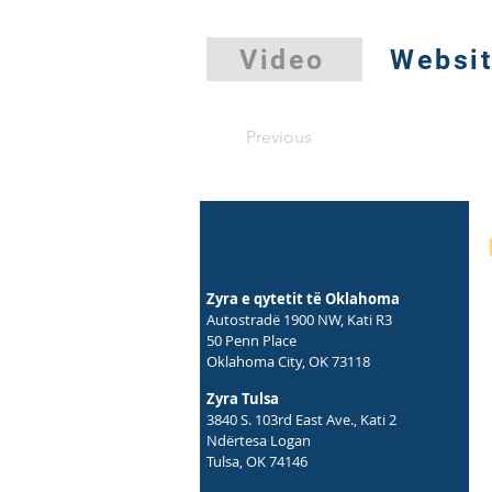
Video
Websi
Previous
Zyra e qytetit të Oklahoma
Autostradë 1900 NW, Kati R3
50 Penn Place
Oklahoma City, OK 73118
Zyra Tulsa
3840 S. 103rd East Ave., Kati 2
Ndërtesa Logan
Tulsa, OK 74146