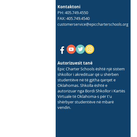
Kontaktoni
PH: 405.749.4550
FAX: 405.749.4540
customerservice@epiccharterschools.org
Autorizuesit tanë
Epic Charter Schools është një sistem
shkollor i akredituar që u shërben
studentëve në të gjitha qarqet e
Oklahomas. Shkolla është e
autorizuar nga Bordi Shkollor i Kartës
Virtuale të Oklahoma-s për t'u
shërbyer studentëve në mbarë
vendin.