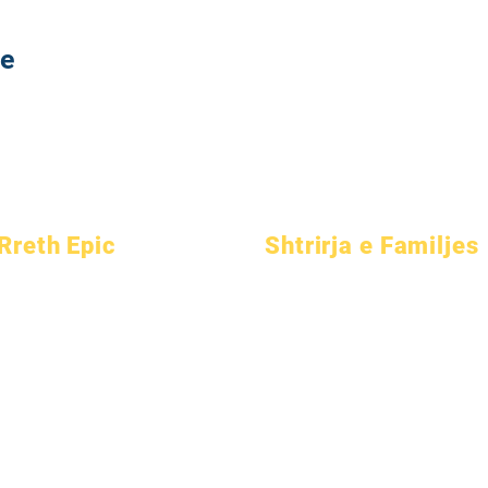
te
Rreth Epic
Shtrirja e Familjes
Rreth
Pyetjet e
Këshillim Akademik
Akademikët
shpeshta
Shërbim Komunitar
Aspiratat
Diplomimi
Kujdeset Epike
Kalendari
Manual
Studentë të pastrehë
Organizatat
Programet
Shërbime Mbështetëse për
Modelet
Studentët
Studentët
Profili i shkollës
Prindërit
Arsim Special (SPED)
Pjesëmarrja & Ritmi
Gjetja e Fëmijës