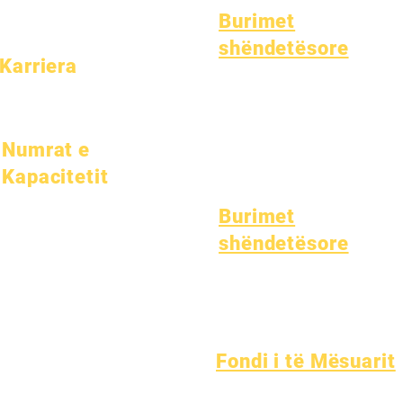
Burimet
shëndetësore
Karriera
Sëmundje e zakonshme e fëmijëri
Pozicionet e hapura
Mirëqenia e Përgjithshme
Shëndeti i adoleshentëve
Njoftim për Azbestin
Numrat e
Kuptimi i diabetit të tipit 1
Kapacitetit
1 janar 2024
Burimet
1 Prill 2024
shëndetësore
1 korrik 2024
1 tetor 2024
Procesi
1 janar 2025
Forma
1 Mars 2025
1 Prill 2025
Fondi i të Mësuarit
1 qershor 2025
Asetet
Drejtoria e
1 korrik 2025