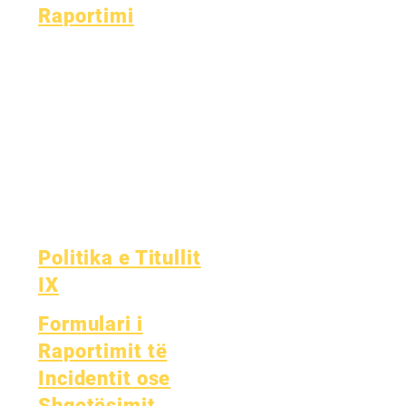
Raportimi
Akreditimi
Fondi Esser
Auditimi mujor
Financë
së
Auditimi vjetor
Linja e Ndihmës
Bordi
së OIG-ut
Mbledhjet e
Raporti
Bordit
Raportimi i
OCAS
Politika e Titullit
IX
Formulari i
Raportimit të
Incidentit ose
Shqetësimit