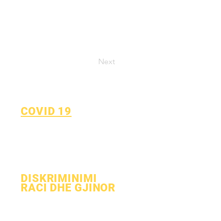
Next
COVID 19
Kthehu te Plani i Mësimit
Formulari i raportimit për
COVID-19
DISKRIMINIMI
RACI DHE GJINOR
Procesi
Forma