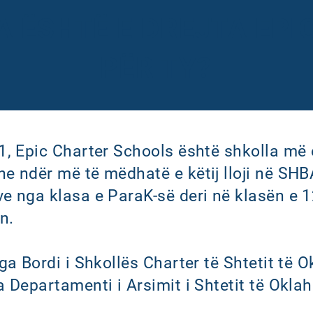
A ËSHTË E DREJTA EPI
PËR TY?
1, Epic Charter Schools është shkolla më 
e ndër më të mëdhatë e këtij lloji në SHB
e nga klasa e ParaK-së deri në klasën e 12
n.
nga Bordi i Shkollës Charter të Shtetit të 
a Departamenti i Arsimit i Shtetit të Okl