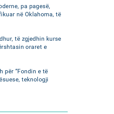
oderne, pa pagesë,
fikuar në Oklahoma, të
dhur, të zgjedhin kurse
ërshtasin oraret e
sh për “Fondin e të
ësuese, teknologji