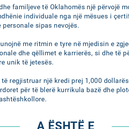
 dhe familjeve të Oklahomës një përvojë m
hënie individuale nga një mësues i çerti
 personale sipas nevojës.
unojnë me ritmin e tyre në mjedisin e zgje
nale dhe qëllimet e karrierës, si dhe të p
re unik të jetesës.
 të regjistruar një kredi prej 1,000 dollarë
doret për të blerë kurrikula bazë dhe plot
jashtëshkollore.
A ËSHTË E