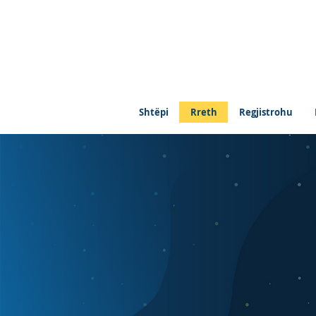
Shtëpi
Rreth
Regjistrohu