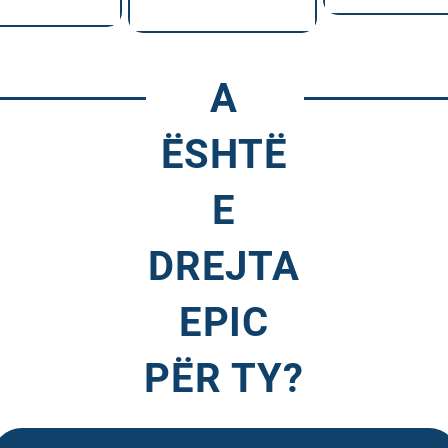
A
ËSHTË
E
DREJTA
EPIC
PËR TY?