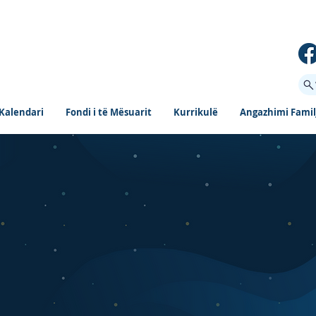
Kalendari
Fondi i të Mësuarit
Kurrikulë
Angazhimi Famil