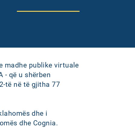
C
e madhe publike virtuale
A - që u shërben
-të në të gjitha 77
Oklahomës dhe i
ahomës dhe Cognia.