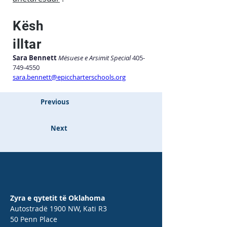
Kësh
illtar
Sara Bennett
Mësuese e Arsimit Special
 405-
749-4550 
sara.bennett@epiccharterschools.org
Previous
Next
Zyra e qytetit të Oklahoma
Autostradë 1900 NW, Kati R3
50 Penn Place