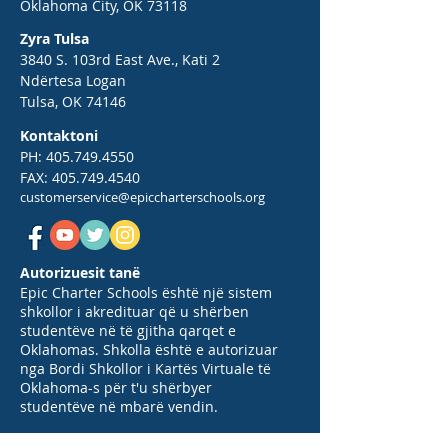
Oklahoma City, OK 73118
Zyra Tulsa
3840 S. 103rd East Ave., Kati 2
Ndërtesa Logan
Tulsa, OK 74146
Kontaktoni
PH:
405.749.4550
FAX:
405.749.4540
customerservice@epiccharterschools.org
Autorizuesit tanë
Epic Charter Schools është një sistem
shkollor i akredituar që u shërben
studentëve në të gjitha qarqet e
Oklahomas. Shkolla është e autorizuar
nga Bordi Shkollor i Kartës Virtuale të
Oklahoma-s për t'u shërbyer
studentëve në mbarë vendin.