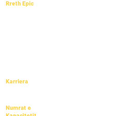
Rreth Epic
Rreth
Pyetjet e
Akademikët
shpeshta
Aspiratat
Diplomimi
Kalendari
Manual
Organizatat
Programet
Modelet
Studentët
Profili i shkollës
Prindërit
Pjesëmarrja &
Ritmi
Karriera
Pozicionet e
hapura
Numrat e
Kapacitetit