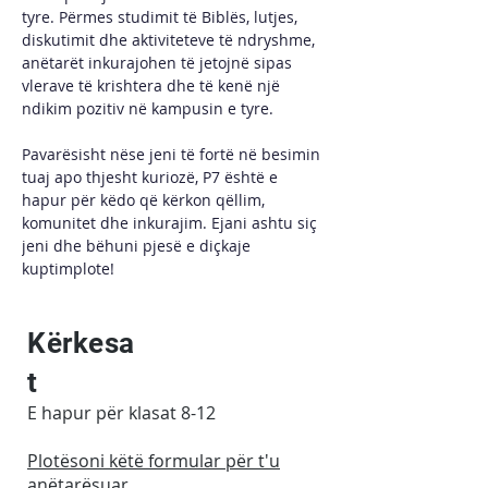
tyre. Përmes studimit të Biblës, lutjes, 
diskutimit dhe aktiviteteve të ndryshme, 
anëtarët inkurajohen të jetojnë sipas 
vlerave të krishtera dhe të kenë një 
ndikim pozitiv në kampusin e tyre.
Pavarësisht nëse jeni të fortë në besimin 
tuaj apo thjesht kuriozë, P7 është e 
hapur për këdo që kërkon qëllim, 
komunitet dhe inkurajim. Ejani ashtu siç 
jeni dhe bëhuni pjesë e diçkaje 
kuptimplote!
Kërkesa
t
E hapur për klasat 8-12
Plotësoni këtë formular për t'u
anëtarësuar
.