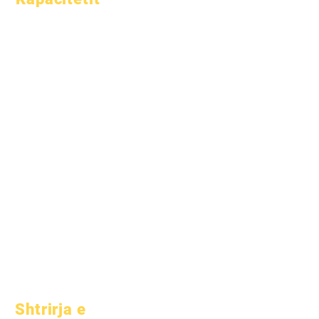
1 janar 2024
1 Prill 2024
1 korrik 2024
1 tetor 2024
1 janar 2025
1 Mars 2025
1 Prill 2025
1 qershor 2025
1 korrik 2025
1 tetor 2025
10 tetor 2025
1 janar 2026
Shtrirja e