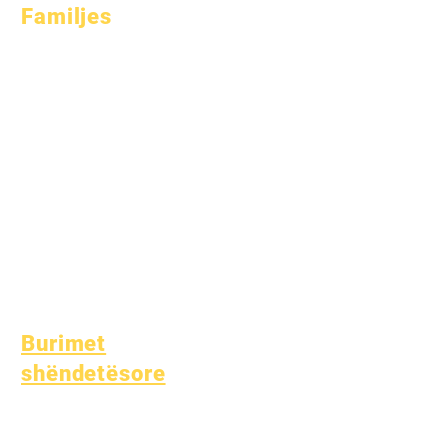
Familjes
Këshillim Akademik
Shërbim Komunitar
Kujdeset Epike
Studentë të
pastrehë
Shërbime
Mbështetëse për
Studentët
Arsim Special (SPED)
Gjetja e Fëmijës
Burimet
shëndetësore
Sëmundje e zakonshme e
fëmijërisë