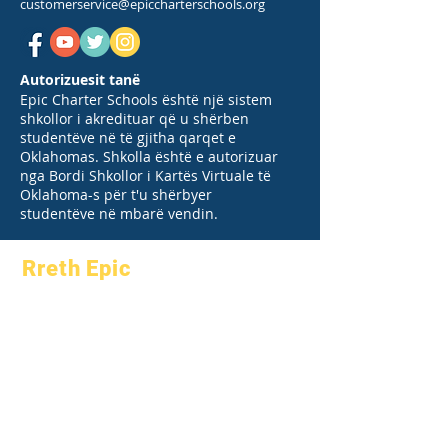
customerservice@epiccharterschools.org
Autorizuesit tanë
Epic Charter Schools është një sistem
shkollor i akredituar që u shërben
studentëve në të gjitha qarqet e
Oklahomas. Shkolla është e autorizuar
nga Bordi Shkollor i Kartës Virtuale të
Oklahoma-s për t'u shërbyer
studentëve në mbarë vendin.
Rreth Epic
Rreth
Pyetjet e
Akademikët
shpeshta
Aspiratat
Diplomimi
Kalendari
Manual
Organizatat
Programet
Modelet
Studentët