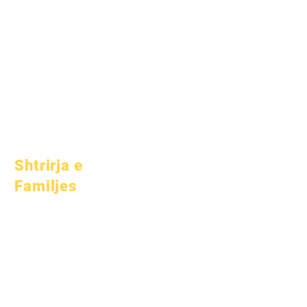
1 Prill 2025
1 qershor 2025
1 korrik 2025
1 tetor 2025
10 tetor 2025
1 janar 2026
Shtrirja e
Familjes
Këshillim Akademik
Shërbim Komunitar
Kujdeset Epike
Studentë të
pastrehë
Shërbime