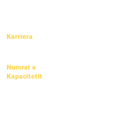
Profili i shkollës
Prindërit
Pjesëmarrja &
Ritmi
Karriera
Pozicionet e
hapura
Numrat e
Kapacitetit
1 janar 2024
1 Prill 2024
1 korrik 2024
1 tetor 2024
1 janar 2025
1 Mars 2025