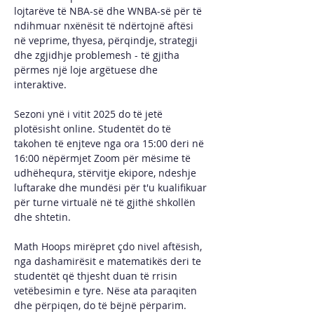
lojtarëve të NBA-së dhe WNBA-së për të 
ndihmuar nxënësit të ndërtojnë aftësi 
në veprime, thyesa, përqindje, strategji 
dhe zgjidhje problemesh - të gjitha 
përmes një loje argëtuese dhe 
interaktive.
Sezoni ynë i vitit 2025 do të jetë 
plotësisht online. Studentët do të 
takohen të enjteve nga ora 15:00 deri në 
16:00 nëpërmjet Zoom për mësime të 
udhëhequra, stërvitje ekipore, ndeshje 
luftarake dhe mundësi për t'u kualifikuar 
për turne virtualë në të gjithë shkollën 
dhe shtetin.
Math Hoops mirëpret çdo nivel aftësish, 
nga dashamirësit e matematikës deri te 
studentët që thjesht duan të rrisin 
vetëbesimin e tyre. Nëse ata paraqiten 
dhe përpiqen, do të bëjnë përparim.