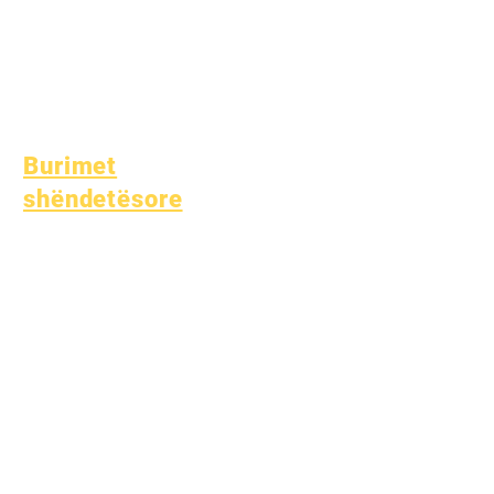
Mbështetëse për
Studentët
Arsim Special (SPED)
Gjetja e Fëmijës
Burimet
shëndetësore
Sëmundje e zakonshme e
fëmijërisë
Mirëqenia e Përgjithshme
Shëndeti i adoleshentëve
Njoftim për Azbestin
Kuptimi i diabetit të tipit
1
Burimet shëndetësore