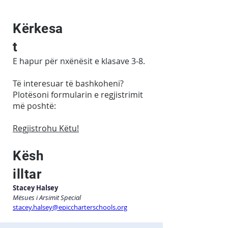
Kërkesa
t
E hapur për nxënësit e klasave 3-8.
Të interesuar të bashkoheni?
Plotësoni formularin e regjistrimit
më poshtë:
Regjistrohu Këtu!
Kësh
illtar
Stacey Halsey
Mësues i Arsimit Special
stacey.halsey@epiccharterschools.org