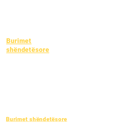
Mbështetëse për
Studentët
Arsim Special (SPED)
Gjetja e Fëmijës
Burimet
shëndetësore
Sëmundje e zakonshme e
fëmijërisë
Mirëqenia e Përgjithshme
Shëndeti i adoleshentëve
Njoftim për Azbestin
Kuptimi i diabetit të tipit
1
Burimet shëndetësore
Procesi