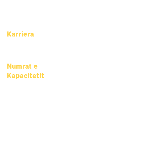
Profili i shkollës
Prindërit
Pjesëmarrja &
Ritmi
Karriera
Pozicionet e
hapura
Numrat e
Kapacitetit
1 janar 2024
1 Prill 2024
1 korrik 2024
1 tetor 2024
1 janar 2025
1 Mars 2025
1 Prill 2025