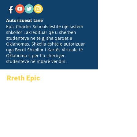
Autorizuesit tanë
Epic Charter Schools është një sistem
shkollor i akredituar që u shërben
studentëve në të gjitha qarqet e
Oklahomas. Shkolla është e autorizuar
nga Bordi Shkollor i Kartës Virtuale të
Oklahoma-s për t'u shërbyer
studentëve në mbarë vendin.
Rreth Epic
Rreth
Pyetjet e
Akademikët
shpeshta
Aspiratat
Diplomimi
Kalendari
Manual
Organizatat
Programet
Modelet
Studentët