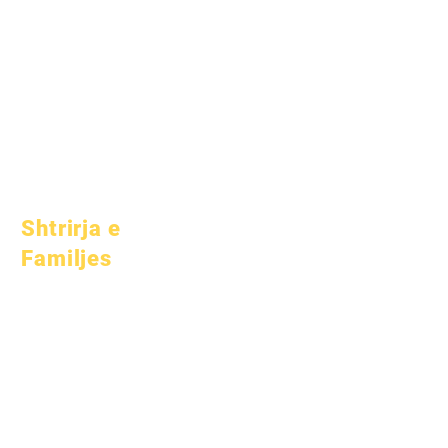
1 qershor 2025
1 korrik 2025
1 tetor 2025
10 tetor 2025
1 janar 2026
Shtrirja e
Familjes
Këshillim Akademik
Shërbim Komunitar
Kujdeset Epike
Studentë të
pastrehë
Shërbime