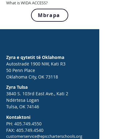
What is WIDA ACCESS?
Mbrapa
Zyra e qytetit të Oklahoma
Autostradë 1900 NW, Kati R3
50 Penn Place
Oklahoma City, OK 73118
Zyra Tulsa
3840 S. 103rd East Ave., Kati 2
Ndërtesa Logan
Tulsa, OK 74146
Kontaktoni
PH:
405.749.4550
FAX:
405.749.4540
customerservice@epiccharterschools.org