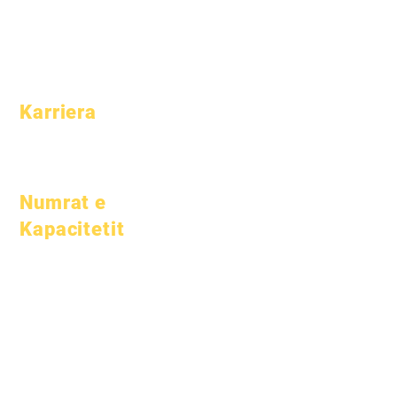
Profili i shkollës
Prindërit
Pjesëmarrja &
Ritmi
Karriera
Pozicionet e
hapura
Numrat e
Kapacitetit
1 janar 2024
1 Prill 2024
1 korrik 2024
1 tetor 2024
1 janar 2025
1 Mars 2025