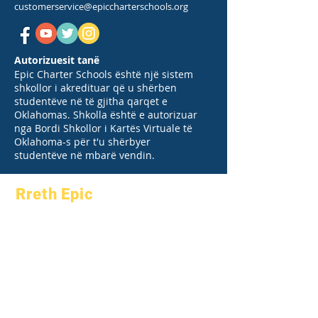
customerservice@epiccharterschools.org
Autorizuesit tanë
Epic Charter Schools është një sistem
shkollor i akredituar që u shërben
studentëve në të gjitha qarqet e
Oklahomas. Shkolla është e autorizuar
nga Bordi Shkollor i Kartës Virtuale të
Oklahoma-s për t'u shërbyer
studentëve në mbarë vendin.
Rreth Epic
Rreth
Pyetjet e
Akademikët
shpeshta
Aspiratat
Diplomimi
Kalendari
Manual
Organizatat
Programet
Modelet
Studentët