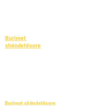
Mbështetëse për
Studentët
Arsim Special (SPED)
Gjetja e Fëmijës
Burimet
shëndetësore
Sëmundje e zakonshme e
fëmijërisë
Mirëqenia e Përgjithshme
Shëndeti i adoleshentëve
Njoftim për Azbestin
Kuptimi i diabetit të tipit
1
Burimet shëndetësore