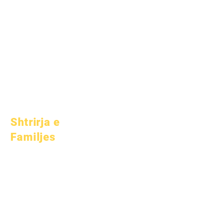
1 Prill 2025
1 qershor 2025
1 korrik 2025
1 tetor 2025
10 tetor 2025
1 janar 2026
Shtrirja e
Familjes
Këshillim Akademik
Shërbim Komunitar
Kujdeset Epike
Studentë të
pastrehë
Shërbime