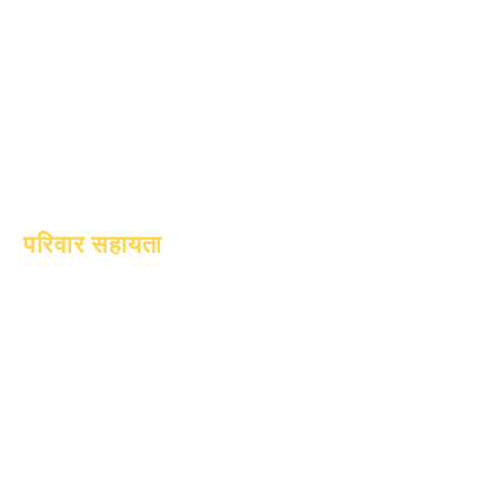
1 जून, 2025
1 जुलाई, 2025
1 अक्टूबर, 2025
10 अक्टूबर, 2025
1 जनवरी, 2026
परिवार सहायता
शैक्षणिक परामर्श
सामुदायिक सेवा
एपिक केयर्स
बेघर छात्र
छात्र सहायता सेवाएँ
विशेष शिक्षा (एसपीईडी)
बच्चे की खोज