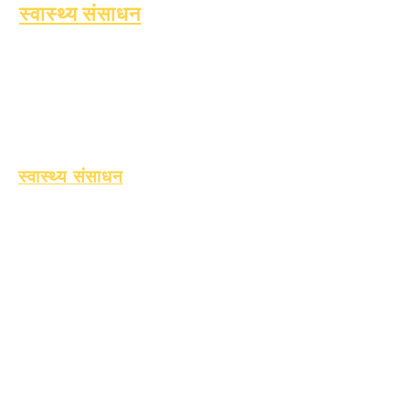
स्वास्थ्य संसाधन
बच्चों में होने वाली आम बीमारियाँ
सामान्य स्वास्थ्य
किशोर का स्वास्थ्य
एस्बेस्टस संबंधी सूचना
टाइप 1 मधुमेह को समझना
स्वास्थ्य संसाधन
प्रक्रिया
रूप
लर्निंग फंड
संपत्ति
विक्रेता निर्देशिका
पूछे जाने वाले
प्रश्न
तकनीकी समर्थन
Chrome बुक