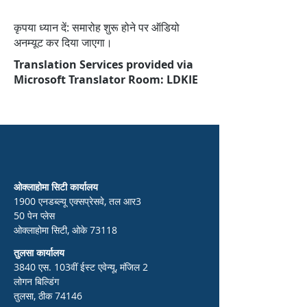
कृपया ध्यान दें: समारोह शुरू होने पर ऑडियो
अनम्यूट कर दिया जाएगा।
Translation Services provided via
Microsoft Translator Room: LDKIE
ओक्लाहोमा सिटी कार्यालय
1900 एनडब्ल्यू एक्सप्रेसवे, तल आर3
50 पेन प्लेस
ओक्लाहोमा सिटी, ओके 73118
तुलसा कार्यालय
3840 एस. 103वीं ईस्ट एवेन्यू, मंजिल 2
लोगन बिल्डिंग
तुलसा, ठीक 74146