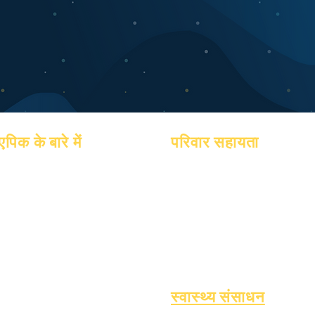
एपिक के बारे में
परिवार सहायता
के बारे में
पूछे जाने वाले प्रश्न
शैक्षणिक परामर्श
शैक्षणिक
स्नातक
सामुदायिक सेवा
आकांक्षाओं
पुस्तिका
एपिक केयर्स
पंचांग
कार्यक्रमों
बेघर छात्र
संगठनों
छात्र
छात्र सहायता सेवाएँ
मॉडल
अभिभावक
विशेष शिक्षा (एसपीईडी)
स्कूल प्रोफ़ाइल
बच्चे की खोज
उपस्थिति एवं उपस्थिति पेसिंग
स्वास्थ्य संसाधन