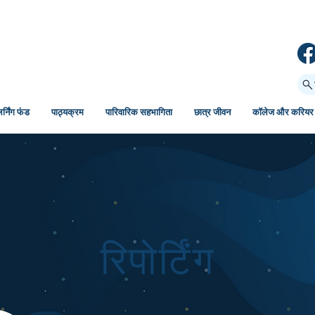
र्निंग फंड
पाठ्यक्रम
पारिवारिक सहभागिता
छात्र जीवन
कॉलेज और करियर
रिपोर्टिंग