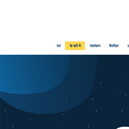
घर
के बारे में
नामांकन
कैलेंडर
ल