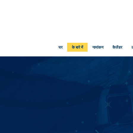
घर
के बारे में
नामांकन
कैलेंडर
ल