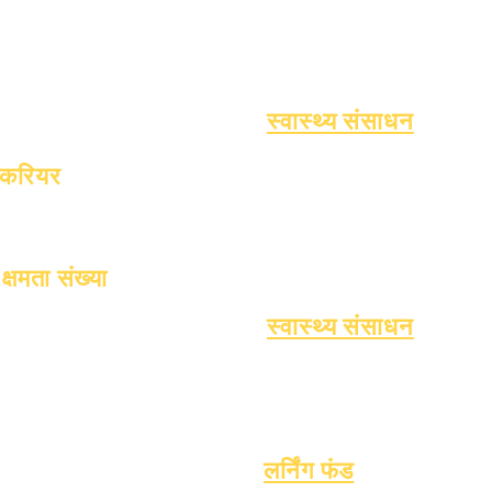
संगठनों
छात्र
छात्र सहायता सेवाएँ
मॉडल
अभिभावक
विशेष शिक्षा (एसपीईडी)
स्कूल प्रोफ़ाइल
बच्चे की खोज
उपस्थिति एवं उपस्थिति पेसिंग
स्वास्थ्य संसाधन
बच्चों में होने वाली आम बीमारियाँ
करियर
सामान्य स्वास्थ्य
खुले स्थानों
किशोर का स्वास्थ्य
एस्बेस्टस संबंधी सूचना
टाइप 1 मधुमेह को समझना
क्षमता संख्या
1 जनवरी, 2024
स्वास्थ्य संसाधन
1 अप्रैल, 2024
प्रक्रिया
1 जुलाई, 2024
रूप
1 अक्टूबर, 2024
1 जनवरी, 2025
1 मार्च, 2025
लर्निंग फंड
1 अप्रैल, 2025