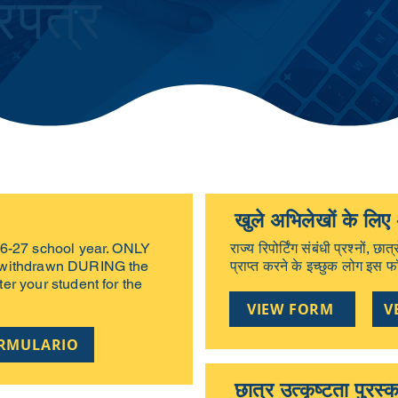
रपत्र
खुले अभिलेखों के लिए
 26-27 school year. ONLY
राज्य रिपोर्टिंग संबंधी प्रश्नों, छा
as withdrawn DURING the
प्राप्त करने के इच्छुक लोग इस फॉ
ter your student for the
VIEW FORM
V
ORMULARIO
छात्र उत्कृष्टता पुरस्