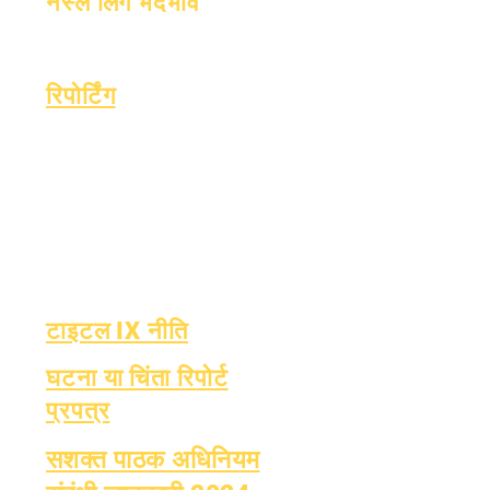
नस्ल लिंग भेदभाव
प्रक्रिया
रूप
रिपोर्टिंग
प्रत्यायन
एस्सर फंड
मासिक लेखापरीक्षा
वित्त
वार्षिक लेखापरीक्षा
ओआईजी हॉटलाइन
बोर्ड
रिपोर्ट कार्ड
बोर्ड बैठक
ओसीएएस रिपोर्टिंग
टाइटल IX नीति
घटना या चिंता रिपोर्ट
प्रपत्र
सशक्त पाठक अधिनियम