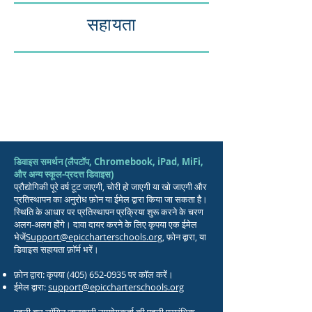
सहायता
डिवाइस समर्थन (लैपटॉप, Chromebook, iPad, MiFi,
और अन्य स्कूल-प्रदत्त डिवाइस)
प्रौद्योगिकी पूरे वर्ष टूट जाएगी, चोरी हो जाएगी या खो जाएगी और
प्रतिस्थापन का अनुरोध फ़ोन या ईमेल द्वारा किया जा सकता है।
स्थिति के आधार पर प्रतिस्थापन प्रक्रिया शुरू करने के चरण
अलग-अलग होंगे। दावा दायर करने के लिए कृपया एक ईमेल
भेजें
Support@epiccharterschools.org
, फ़ोन द्वारा, या
डिवाइस सहायता फ़ॉर्म भरें।
फ़ोन द्वारा: कृपया
(405) 652-0935
पर कॉल करें।
ईमेल द्वारा:
support@epiccharterschools.org