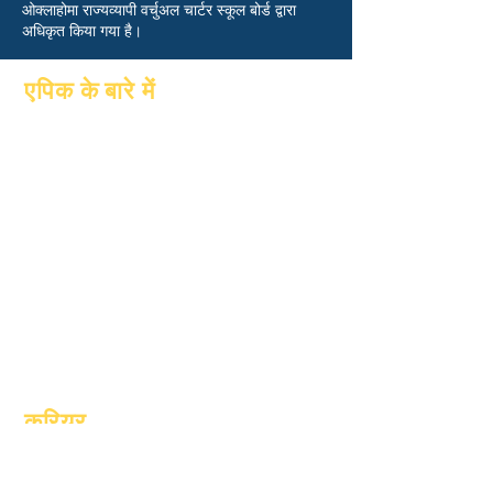
ओक्लाहोमा राज्यव्यापी वर्चुअल चार्टर स्कूल बोर्ड द्वारा
अधिकृत किया गया है।
एपिक के बारे में
के बारे में
पूछे जाने वाले प्रश्न
शैक्षणिक
स्नातक
आकांक्षाओं
पुस्तिका
पंचांग
कार्यक्रमों
संगठनों
छात्र
मॉडल
अभिभावक
स्कूल प्रोफ़ाइल
उपस्थिति एवं
उपस्थिति पेसिंग
करियर
खुले स्थानों