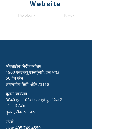
Website
Previous
Next
ओक्लाहोमा सिटी कार्यालय
1900 एनडब्ल्यू एक्सप्रेसवे, तल आर3
50 पेन प्लेस
ओक्लाहोमा सिटी, ओके 73118
तुलसा कार्यालय
3840 एस. 103वीं ईस्ट एवेन्यू, मंजिल 2
लोगन बिल्डिंग
तुलसा, ठीक 74146
संपर्क
पीएच:
405.749.4550