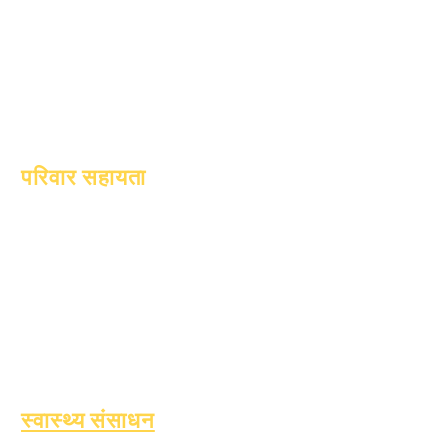
1 अक्टूबर, 2025
10 अक्टूबर, 2025
1 जनवरी, 2026
परिवार सहायता
शैक्षणिक परामर्श
सामुदायिक सेवा
एपिक केयर्स
बेघर छात्र
छात्र सहायता सेवाएँ
विशेष शिक्षा (एसपीईडी)
बच्चे की खोज
स्वास्थ्य संसाधन