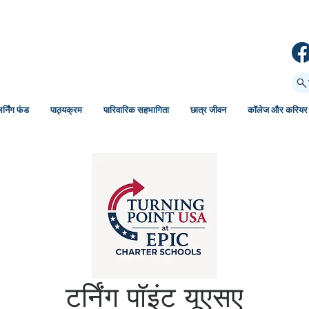
र्निंग फंड
पाठ्यक्रम
पारिवारिक सहभागिता
छात्र जीवन
कॉलेज और करियर
टर्निंग पॉइंट यूएसए