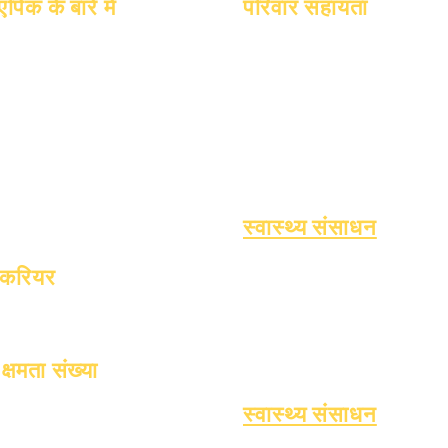
एपिक के बारे में
परिवार सहायता
के बारे में
पूछे जाने वाले प्रश्न
शैक्षणिक परामर्श
शैक्षणिक
स्नातक
सामुदायिक सेवा
आकांक्षाओं
पुस्तिका
एपिक केयर्स
पंचांग
कार्यक्रमों
बेघर छात्र
संगठनों
छात्र
छात्र सहायता सेवाएँ
मॉडल
अभिभावक
विशेष शिक्षा (एसपीईडी)
स्कूल प्रोफ़ाइल
बच्चे की खोज
उपस्थिति एवं उपस्थिति पेसिंग
स्वास्थ्य संसाधन
बच्चों में होने वाली आम बीमारियाँ
करियर
सामान्य स्वास्थ्य
खुले स्थानों
किशोर का स्वास्थ्य
एस्बेस्टस संबंधी सूचना
टाइप 1 मधुमेह को समझना
क्षमता संख्या
1 जनवरी, 2024
स्वास्थ्य संसाधन
1 अप्रैल, 2024