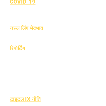
COVID-19
सीखने की योजना पर लौटें
कोविड-19 रिपोर्टिंग फॉर्म
नस्ल लिंग भेदभाव
प्रक्रिया
रूप
रिपोर्टिंग
प्रत्यायन
एस्सर फंड
मासिक लेखापरीक्षा
वित्त
वार्षिक लेखापरीक्षा
ओआईजी हॉटलाइन
बोर्ड
रिपोर्ट कार्ड
बोर्ड बैठक
ओसीएएस रिपोर्टिंग
टाइटल IX नीति