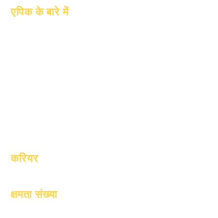
एपिक के बारे में
के बारे में
पूछे जाने वाले प्रश्न
शैक्षणिक
स्नातक
आकांक्षाओं
पुस्तिका
पंचांग
कार्यक्रमों
संगठनों
छात्र
मॉडल
अभिभावक
स्कूल प्रोफ़ाइल
उपस्थिति एवं
उपस्थिति पेसिंग
करियर
खुले स्थानों
क्षमता संख्या
1 जनवरी, 2024