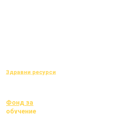
Често срещани детски
заболявания
Общо благополучие
Здраве на
тийнейджърите
Известие за азбест
Разбиране на диабет
тип 1
Здравни ресурси
Процес
форма
Фонд за
обучение
Активи
Справочник на
Често
доставчици