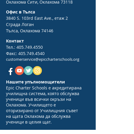
Оклахома Сити, Оклахома 73118
Офис в Тълса
3840 S. 103rd East Ave., етаж 2
Сграда Логан
Тълса, Оклахома 74146
Контакт
Тел.:
405.749.4550
Факс:
405.749.4540
customerservice@epiccharterschools.org
Нашите упълномощители
Epic Charter Schools е акредитирана
училищна система, която обслужва
ученици във всички окръзи на
Оклахома. Училището е
оторизирано от Училищния съвет
на щата Оклахома да обслужва
ученици в целия щат.