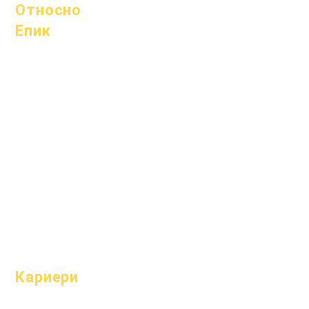
Относно
Епик
Относно
Често
Академични
задавани
среди
въпроси
Стремежи
Абитуриентск
Календар
и
Организации
Наръчник
Модели
Програми
Профил на
Ученици
училището
родители
Посещаемост
и темпо
Кариери
Отворени