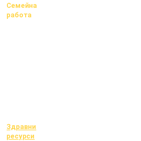
Семейна
работа
Академично
консултиране
Обществено
полезен труд
Епични грижи
Бездомни студенти
Услуги за подкрепа
на студенти
Специално
образование (SPED)
Намиране на дете
Здравни
ресурси