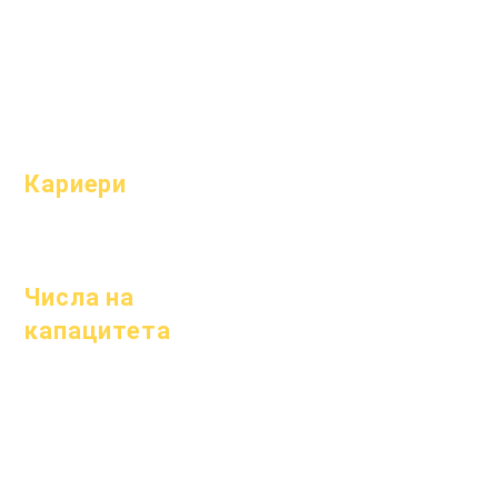
Модели
Програми
Профил на
Ученици
училището
родители
Посещаемост
и темпо
Кариери
Отворени
позиции
Числа на
капацитета
1 януари 2024 г.
1 април 2024 г.
1 юли 2024 г.
1 октомври 2024 г.
1 януари 2025 г.