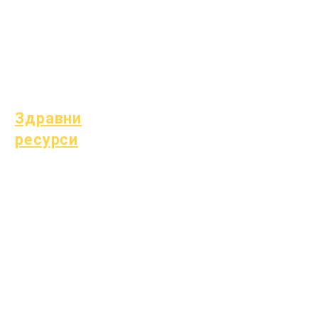
Услуги за подкрепа
на студенти
Специално
образование (SPED)
Намиране на дете
Здравни
ресурси
Често срещани детски
заболявания
Общо благополучие
Здраве на
тийнейджърите
Известие за азбест
Разбиране на диабет
тип 1