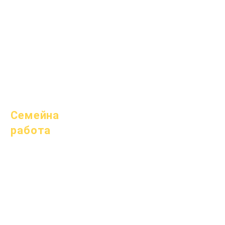
1 март 2025 г.
1 април 2025 г.
1 юни 2025 г.
1 юли 2025 г.
1 октомври 2025 г.
10 октомври 2025 г.
1 януари 2026 г.
Семейна
работа
Академично
консултиране
Обществено
полезен труд
Епични грижи
Бездомни студенти