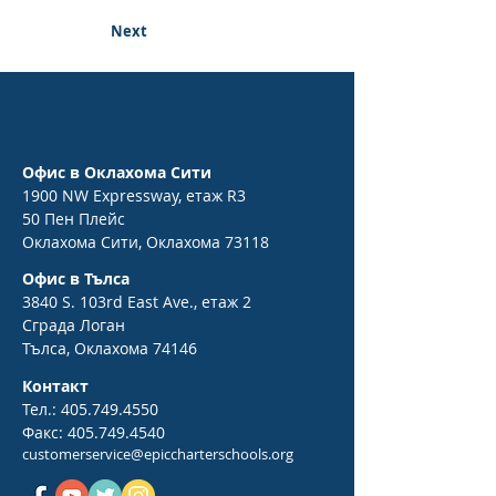
Next
Офис в Оклахома Сити
1900 NW Expressway, етаж R3
50 Пен Плейс
Оклахома Сити, Оклахома 73118
Офис в Тълса
3840 S. 103rd East Ave., етаж 2
Сграда Логан
Тълса, Оклахома 74146
Контакт
Тел.:
405.749.4550
Факс:
405.749.4540
customerservice@epiccharterschools.org