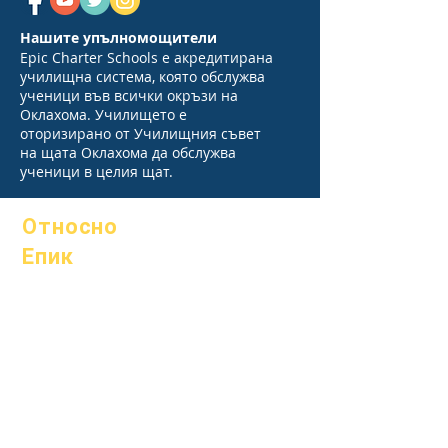
Нашите упълномощители
Epic Charter Schools е акредитирана
училищна система, която обслужва
ученици във всички окръзи на
Оклахома. Училището е
оторизирано от Училищния съвет
на щата Оклахома да обслужва
ученици в целия щат.
Относно
Епик
Относно
Често
Академични
задавани
среди
въпроси
Стремежи
Абитуриентск
Календар
и
Организации
Наръчник