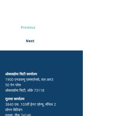
Previous
Next
ओक्लाहोमा सिटी कार्यालय
1900 एनडब्ल्यू एक्सप्रेसवे, तल आर3
50 पेन प्लेस
ओक्लाहोमा सिटी, ओके 73118
तुलसा कार्यालय
3840 एस. 103वीं ईस्ट एवेन्यू, मंजिल 2
लोगन बिल्डिंग
तुलसा, ठीक 74146