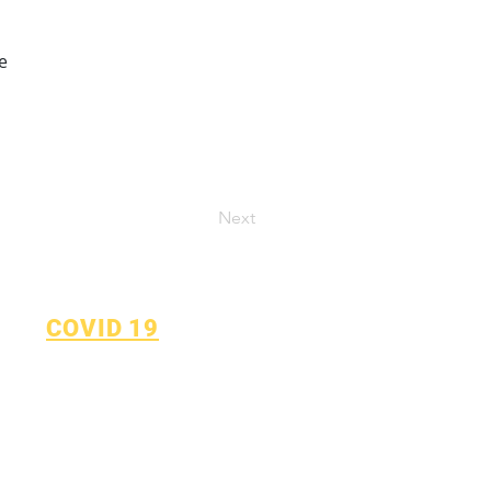
e
Next
COVID 19
Повернутися до плану
навчання
Форма повідомлення про
COVID-19