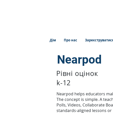
Дім
Про нас
Зареєструватис
Nearpod
Рівні оцінок
k-12
Nearpod helps educators make
The concept is simple. A teach
Polls, Videos, Collaborate Bo
standards-aligned lessons or 