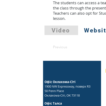
The students can access a te
the class through the present
Teachers can also opt for Stu
lesson.
Video
Websi
Previous
Офіс Оклахома-Сіті
1900 NW Expressway, поверх R3
50 Penn Place
Оклахома-Сіті, OK 73118
Офіс Талса