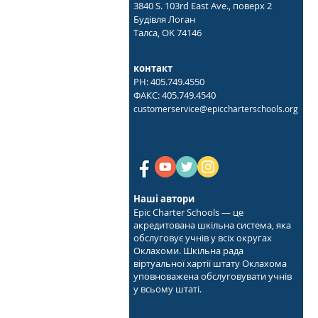
3840 S. 103rd East Ave., поверх 2
Будівля Логан
Талса, OK 74146
контакт
PH: 405.749.4550
ФАКС: 405.749.4540
customerservice@epiccharterschools.org
Наші автори
Epic Charter Schools — це
акредитована шкільна система, яка
обслуговує учнів у всіх округах
Оклахоми. Шкільна рада
віртуальної хартії штату Оклахома
уповноважена обслуговувати учнів
у всьому штаті.