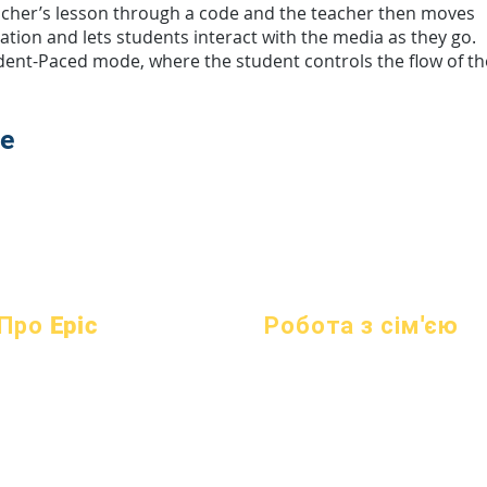
acher’s lesson through a code and the teacher then moves
ation and lets students interact with the media as they go.
dent-Paced mode, where the student controls the flow of th
te
Про Epic
Робота з сім'єю
про
поширені
Академічні консультації
Академіки
запитання
Громадські роботи
Прагнення
Градація
Епічні турботи
Календар
Довідник
Бездомні студенти
організації
Програми
Суспільні послуги