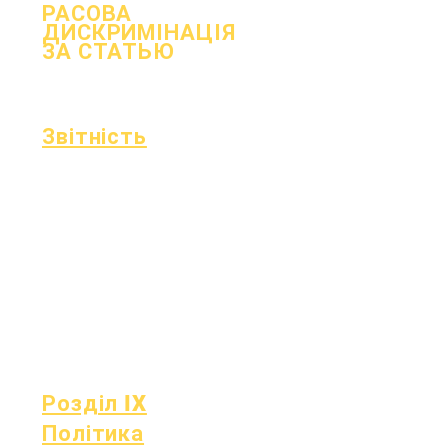
РАСОВА
ДИСКРИМІНАЦІЯ
ЗА СТАТЬЮ
процес
Форма
Звітність
Акредитація
Фонд Ессера
Щомісячний
Фінанси
аудит
Гаряча лінія
Щорічний
OIG
аудит
Табель
Дошка
успішності
Засідання ради
Звітність OCAS
Розділ IX
Політика