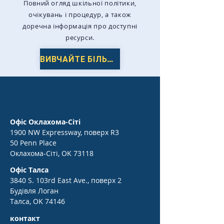
Повний огляд шкільної політики,
очікувань і процедур, а також
доречна інформація про доступні
ресурси.
ВИВЧАЙТЕ БІЛЬШЕ
Офіс Оклахома-Сіті
1900 NW Expressway, поверх R3
50 Penn Place
Оклахома-Сіті, OK 73118
Офіс Талса
3840 S. 103rd East Ave., поверх 2
Будівля Логан
Талса, OK 74146
контакт