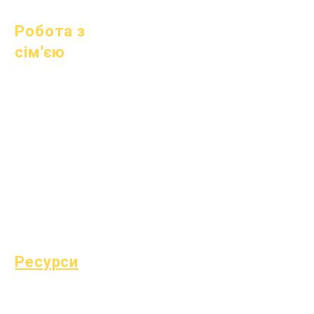
1 жовтня 2023 р
Робота з
сім'єю
Академічні
консультації
Громадські роботи
Епічні турботи
Бездомні студенти
Суспільні послуги
Спеціальна освіта
(SPED)
Знайти дитину
Ресурси
охорони
здоров'я