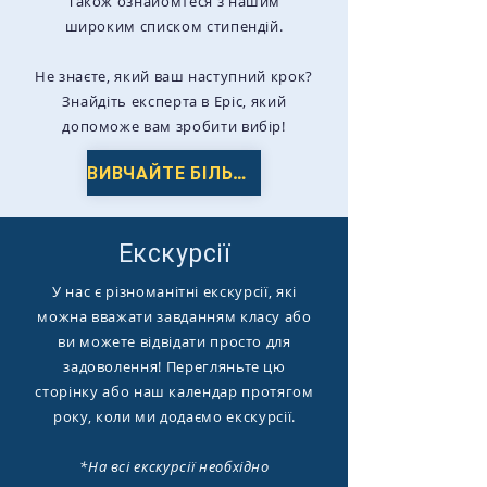
Також ознайомтеся з нашим
широким списком стипендій.
Не знаєте, який ваш наступний крок?
Знайдіть експерта в Epic, який
допоможе вам зробити вибір!
ВИВЧАЙТЕ БІЛЬШЕ
Екскурсії
У нас є різноманітні екскурсії, які
можна вважати завданням класу або
ви можете відвідати просто для
задоволення! Перегляньте цю
сторінку або наш календар протягом
року, коли ми додаємо екскурсії.
*На всі екскурсії необхідно