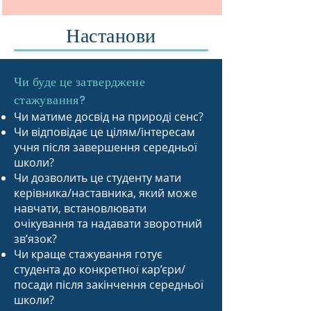
Настанови
Чи буде це затверджене
стажування?
Чи матиме досвід на природі сенс?
Чи відповідає це цілям/інтересам
учня після завершення середньої
школи?
Чи дозволить це студенту мати
керівника/наставника, який може
навчати, встановлювати
очікування та надавати зворотний
зв’язок?
Чи краще стажування готує
студента до конкретної кар’єри/
посади після закінчення середньої
школи?