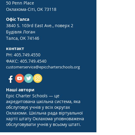
50 Penn Place
Оклахома-Сіті, OK 73118
Офіс Талса
3840 S. 103rd East Ave., поверх 2
Будівля Логан
Талса, OK 74146
контакт
PH:
405.749.4550
ФАКС:
405.749.4540
customerservice@epiccharterschools.org
Наші автори
Epic Charter Schools — це
акредитована шкільна система, яка
обслуговує учнів у всіх округах
Оклахоми. Шкільна рада віртуальної
хартії штату Оклахома уповноважена
обслуговувати учнів у всьому штаті.