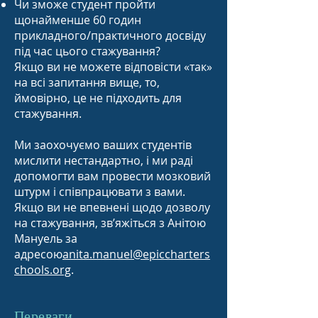
Чи зможе студент пройти
щонайменше 60 годин
прикладного/практичного досвіду
під час цього стажування?
Якщо ви не можете відповісти «так»
на всі запитання вище, то,
ймовірно, це не підходить для
стажування.
Ми заохочуємо ваших студентів
мислити нестандартно, і ми раді
допомогти вам провести мозковий
штурм і співпрацювати з вами.
Якщо ви не впевнені щодо дозволу
на стажування, зв’яжіться з Анітою
Мануель за
адресою
anita.manuel@epiccharters
chools.org
.
Переваги