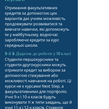
Отримання факультативних
кредитів за допомогою цих
варіантів дає учням можливість
продовжувати розвиватися та
вивчати навички, які допоможуть
їм у майбутньому, водночас
заробляючи кредити за курс
середньої школи.
9-й & Додаток до роботи у 10 класі
Студенти-першокурсники та
студенти-другокурсники можуть
отримати кредит за вибором за
допомогою стажування або
можливості навчання на роботі. Ці
курси не є курсами Next Step, а
факультативними для портфоліо.
Учні 9-х і 10-х класів будуть
виконувати ті ж типи завдань, що й
учні 11-х і 12-х класів. Студенти