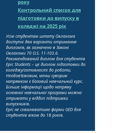
року
Контрольний список для
підготовки до випуску в
коледжі на 2025 рік
Усім студентам штату Оклахома
доступні два варіанти отримання
дипломів, як зазначено в Законі
Оклахоми 70 O.S. 11-103.6.
Рекомендований диплом для студентів
Epic Students – це диплом підготовки до
коледжу/готовності до роботи.
Необов’язковим, менш суворим
напрямком є базовий навчальний курс.
Більше інформації щодо напряму
основної навчальної програми можна
отримати у відділі підтримки
випускників.
Epic не схвалюватиме форми GED для
студентів віком до 18 років.