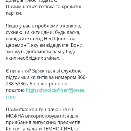
доларів плюс податок.
Приймаються готівка та кредитні
картки.
Якщо у вас є проблеми з кепкою,
сукнею чи китицями, будь ласка,
відвідайте стенд Herff-Jones на
церемонії, яку ви відвідуєте. Вони
зможуть допомогти вам у будь-
яких необхідних змінах.
Є питання? Зв’яжіться зі службою
підтримки клієнтів за номером
866-
238-5336
або електронною
поштою
highschoolcs@herffjones.
com
.
Примітка: кошти навчання НЕ
МОЖНА використовуватися для
придбання випускних предметів.
Кепки та халати ТЕМНО-СИНІ, із