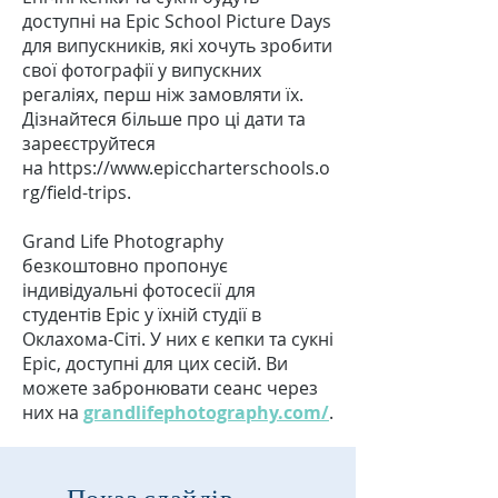
доступні на Epic School Picture Days
для випускників, які хочуть зробити
свої фотографії у випускних
регаліях, перш ніж замовляти їх.
Дізнайтеся більше про ці дати та
зареєструйтеся
на
https://www.epiccharterschools.o
rg/field-trips
.
Grand Life Photography
безкоштовно пропонує
індивідуальні фотосесії для
студентів Epic у їхній студії в
Оклахома-Сіті. У них є кепки та сукні
Epic, доступні для цих сесій. Ви
можете забронювати сеанс через
них на
grandlifephotography.com/
.