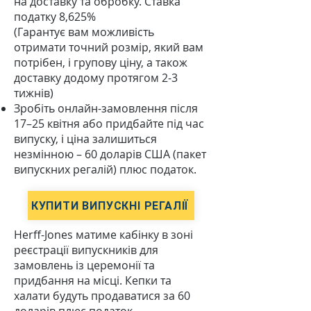
на доставку та обробку. Ставка
податку 8,625%
(Гарантує вам можливість
отримати точний розмір, який вам
потрібен, і групову ціну, а також
доставку додому протягом 2-3
тижнів)
Зробіть онлайн-замовлення після
17–25 квітня або придбайте під час
випуску, і ціна залишиться
незмінною – 60 доларів США (пакет
випускних регалій) плюс податок.
КУПИТИ ВИПУСКНІ РЕГАЛІЇ
Herff-Jones матиме кабінку в зоні
реєстрації випускників для
замовлень із церемонії та
придбання на місці. Кепки та
халати будуть продаватися за 60