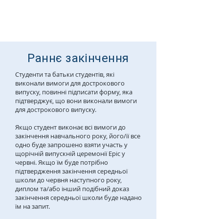
Раннє закінчення
Студенти та батьки студентів, які
виконали вимоги для дострокового
випуску, повинні підписати форму, яка
підтверджує, що вони виконали вимоги
для дострокового випуску.
Якщо студент виконає всі вимоги до
закінчення навчального року, його/її все
одно буде запрошено взяти участь у
щорічній випускній церемонії Epic у
червні. Якщо їм буде потрібно
підтвердження закінчення середньої
школи до червня наступного року,
диплом та/або інший подібний доказ
закінчення середньої школи буде надано
їм на запит.