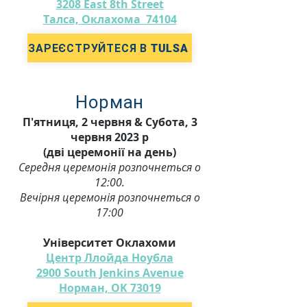
3208 East 8th Street
Талса, Оклахома 74104
ЗАРЕЄСТРУЙТЕСЯ В TULSA
Норман
П'ятниця, 2 червня & Субота, 3
червня 2023 р
(дві церемонії на день)
Середня церемонія розпочнеться о
12:00.
Вечірня церемонія розпочнеться о
17:00
Університет Оклахоми
Центр Ллойда Ноубла
2900 South Jenkins Avenue
Норман, OK 73019