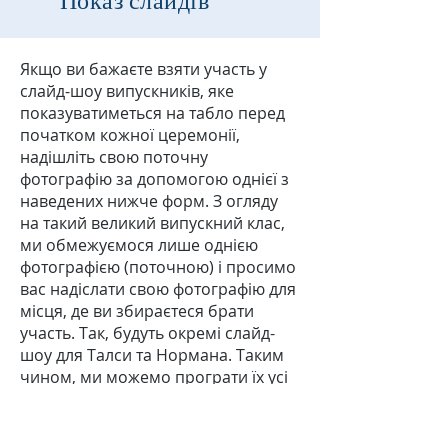
Показ слайдів
Якщо ви бажаєте взяти участь у
слайд-шоу випускників, яке
показуватиметься на табло перед
початком кожної церемонії,
надішліть свою поточну
фотографію за допомогою однієї з
наведених нижче форм. З огляду
на такий великий випускний клас,
ми обмежуємося лише однією
фотографією (поточною) і просимо
вас надіслати свою фотографію для
місця, де ви збираєтеся брати
участь. Так, будуть окремі слайд-
шоу для Талси та Нормана. Таким
чином, ми можемо програти їх усі
двічі, поки гості сидять, а
випускники реєструються,
фотографуються та готуються до