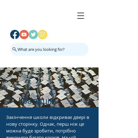
What are you looking for?
Градація
Закінчення школи відкриває двері в
нову сторінку. Однак, перш ніж це
можна буде зробити, потрібно
виконати багато кроків. На цій