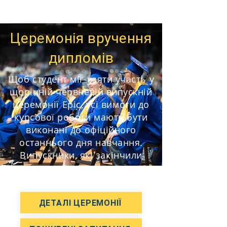
Церемонія вручення
дипломів
Щоб студент міг взяти участь у
щорічній червневій випускній
церемонії Epic, усі вимоги до
курсової роботи мають бути
виконані до офіційного
останнього дня навчання.
Випускники, які закінчили
школу достроково, можуть
взяти участь у церемонії.
ДЕТАЛІ ЦЕРЕМОНІЇ