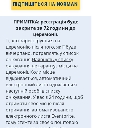
ПІДПИШІТЬСЯ НА NORMAN
ПРИМІТКА: реєстрація буде
закрита за 72 години до
церемонії.
Ті, хто зареєструється на
церемонію після того, як її буде
вичерпано, потраплять у список
очікування.
Наявність у списку
очікування не гарантує місця на
церемонії.
Коли місце
відкривається, автоматичний
електронний лист надсилається
наступній особі в списку
очікування. У вас є 24 години, щоб
отримати своє місце після
отримання автоматизованого
електронного листа Eventbrite,
тому стежте за своєю поштовою