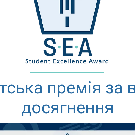
тська премія за в
досягнення