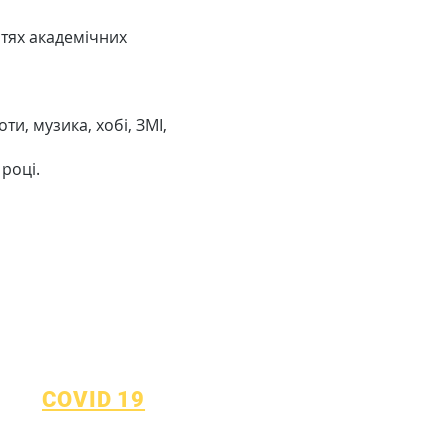
стях академічних
и, музика, хобі, ЗМІ,
 році.
COVID 19
Повернутися до плану