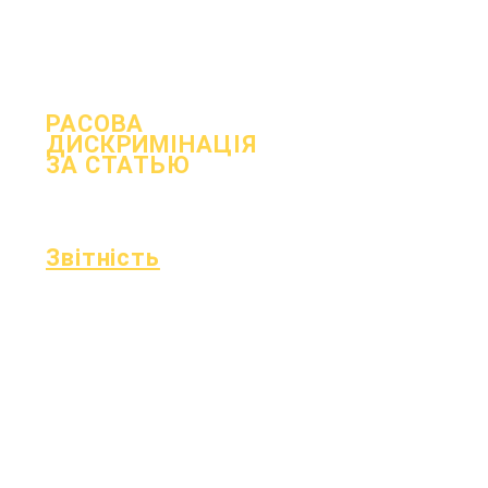
навчання
Форма повідомлення про
COVID-19
РАСОВА
ДИСКРИМІНАЦІЯ
ЗА СТАТЬЮ
процес
Форма
Звітність
Акредитація
Фонд Ессера
Щомісячний
Фінанси
аудит
Гаряча лінія
Щорічний
OIG
аудит
Табель
Дошка
успішності
Засідання ради
Звітність OCAS