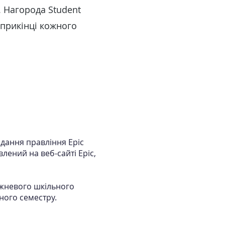
. Нагорода Student
априкінці кожного
ідання правління Epic
влений на веб-сайті Epic,
ижневого шкільного
ного семестру.