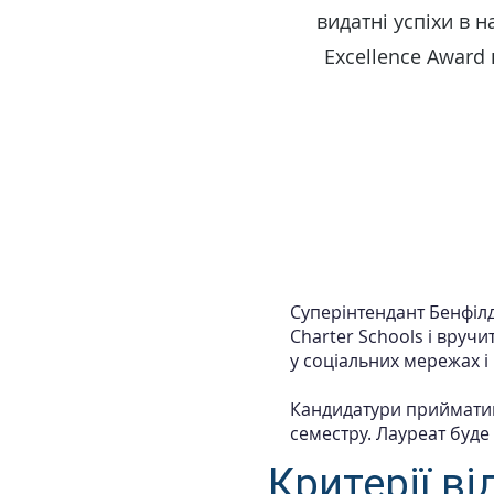
видатні успіхи в н
Excellence Award
Суперінтендант Бенфілд
Charter Schools і вручи
у соціальних мережах і
Кандидатури прийматим
семестру. Лауреат буде
Критерії ві