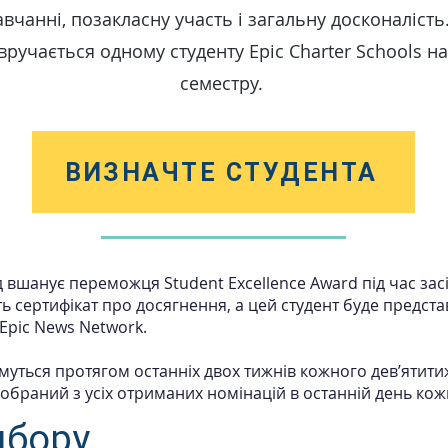
авчанні, позакласну участь і загальну досконалість
 вручається одному студенту Epic Charter Schools н
семестру.
ВИЗНАЧТЕ СТУДЕНТА
 вшанує переможця Student Excellence Award під час зас
ть сертифікат про досягнення, а цей студент буде предста
 Epic News Network.
уться протягом останніх двох тижнів кожного дев’ятит
 обраний з усіх отриманих номінацій в останній день кож
дбору