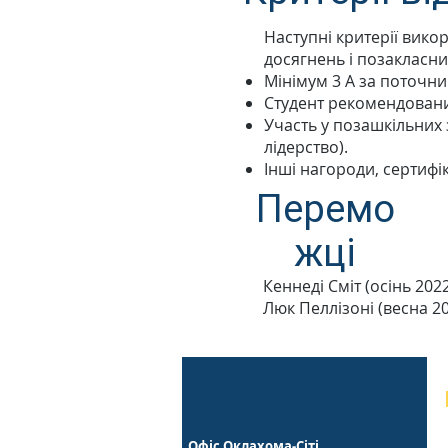
Наступні критерії вико
досягнень і позакласни
Мінімум 3 А за поточни
Студент рекомендовани
Участь у позашкільних 
лідерство).
Інші нагороди, сертиф
Перемо
жці
Кеннеді Сміт (осінь 202
Люк Пеллізоні (весна 2
Офіс Оклахома-Сіті