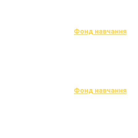
1 січня 2023 року
процес
1 квітня 2023 р
Форма
1 липня 2023 р
1 жовтня 2023 р
Фонд навчання
Активи
Повернення
поширені
активів
запитання
Каталог
Технічна
постачальників
підтримка
Chromebook
Фонд навчання
Відкриті позиції