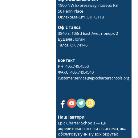
1900 NW Expressway, поверх R3
50 Penn Place
Оклахома-Сіті, OK 73118
Офіс Талса
3840 S. 103rd East Ave., поверх 2
Будівля Логан
Талса, OK 74146
контакт
PH: 405.749.4550
ФАКС: 405.749.4540
customerservice@epiccharterschools.org
Наші автори
Epic Charter Schools — це
акредитована шкільна система, яка
обслуговує учнів у всіх округах