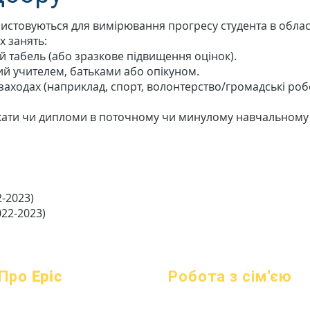
ристовуються для вимірювання прогресу студента в обла
х занять:
й табель (або зразкове підвищення оцінок).
й учителем, батьками або опікуном.
заходах (наприклад, спорт, волонтерство/громадські робот
ікати чи дипломи в поточному чи минулому навчальному
2-2023)
022-2023)
Про Epic
Робота з сім'єю
про
поширені
Академічні консультації