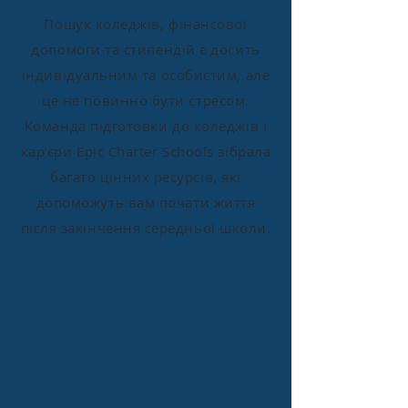
Пошук коледжів, фінансової
допомоги та стипендій є досить
індивідуальним та особистим, але
це не повинно бути стресом.
Команда підготовки до коледжів і
кар’єри Epic Charter Schools зібрала
багато цінних ресурсів, які
допоможуть вам почати життя
після закінчення середньої школи.