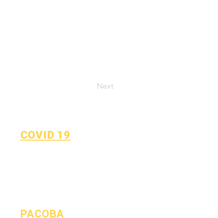
Next
COVID 19
Повернутися до плану
навчання
Форма повідомлення про
COVID-19
РАСОВА