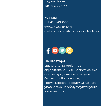
Будівля Логан
Талса, OK 74146
контакт
PH: 405.749.4550
ФАКС: 405.749.4540
customerservice@epiccharterschools.org
Наші автори
Epic Charter Schools — це
акредитована шкільна система, яка
обслуговує учнів у всіх округах
Оклахоми. Шкільна рада
віртуальної хартії штату Оклахома
уповноважена обслуговувати учнів
у всьому штаті.