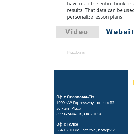
have read the entire book or a
results. That data can be use
personalize lesson plans.
Video
Websi
Previous
Офіс Оклахома-Сіті
1900 NW Expressway, поверх R3
50 Penn Place
Оклахома-Сіті, OK 73118
Офіс Талса
3840 S. 103rd East Ave., поверх 2