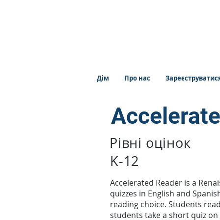
Дім
Про нас
Зареєструватис
Accelerat
Рівні оцінок
K-12
Accelerated Reader is a Renai
quizzes in English and Spanish
reading choice. Students read 
students take a short quiz on