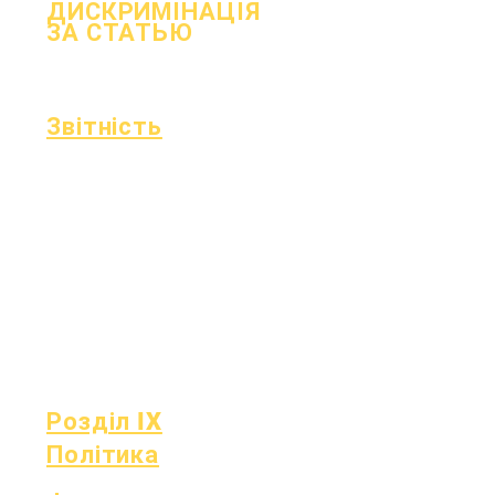
ДИСКРИМІНАЦІЯ
ЗА СТАТЬЮ
процес
Форма
Звітність
Акредитація
Фонд Ессера
Щомісячний
Фінанси
аудит
Гаряча лінія
Щорічний
OIG
аудит
Табель
Дошка
успішності
Засідання ради
Звітність OCAS
Розділ IX
Політика