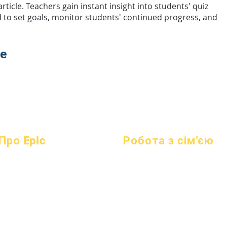
rticle. Teachers gain instant insight into students' quiz
d to set goals, monitor students' continued progress, and
te
Про Epic
Робота з сім'єю
про
поширені
Академічні консультації
Академіки
запитання
Громадські роботи
Прагнення
Градація
Епічні турботи
Календар
Довідник
Бездомні студенти
організації
Програми
Суспільні послуги
Моделі
Студенти
Спеціальна освіта (SPED)