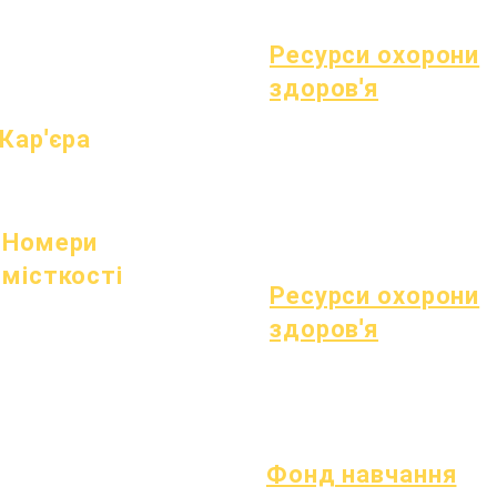
Профіль школи
Батьки
Знайти дитину
Відвідуваність & Темп
Ресурси охорони
здоров'я
Поширена дитяча хвороба
Кар'єра
Загальне самопочуття
Відкриті позиції
Здорові звички
Здоров'я підлітків
Повідомлення про азбест
Номери
місткості
Ресурси охорони
1 липня 2022 р
здоров'я
1 жовтня 2022 р
1 січня 2023 року
процес
1 квітня 2023 р
Форма
1 липня 2023 р
1 жовтня 2023 р
Фонд навчання