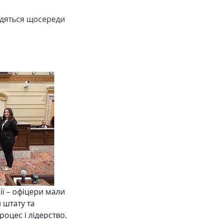
одяться щосереди 
ії – офіцери мали 
 штату та 
оцес і лідерство.