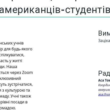
американців-студенті
Ви
Зацік
нських учнів 
р для будь-якого 
спілкуватися, 
сть у житті 
ди. Наша 
Ра
ється через Zoom 
нклюзивний 
Аса То
уть зустрічатися, 
Координ
 з культурою та 
америк
asa.tho
маду. Учні також 
рівні посади в 
громадою.