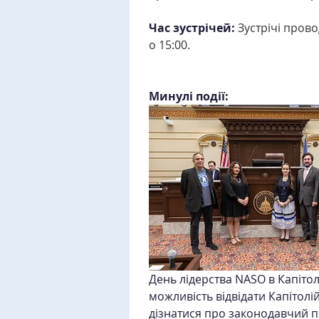
Час зустрічей:
Зустрічі пров
о 15:00.
Минулі події:
День лідерства NASO в Капітол
можливість відвідати Капітолій
дізнатися про законодавчий пр