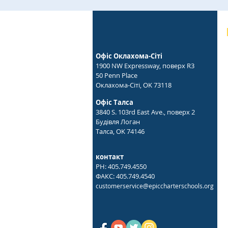
Офіс Оклахома-Сіті
1900 NW Expressway, поверх R3
50 Penn Place
Оклахома-Сіті, OK 73118
Офіс Талса
3840 S. 103rd East Ave., поверх 2
Будівля Логан
Талса, OK 74146
контакт
PH: 405.749.4550
ФАКС: 405.749.4540
customerservice@epiccharterschools.org