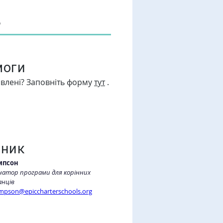
в
моги
авлені? Заповніть форму
тут
.
дник
мпсон
атор програми для корінних 
анців
mpson@epiccharterschools.org