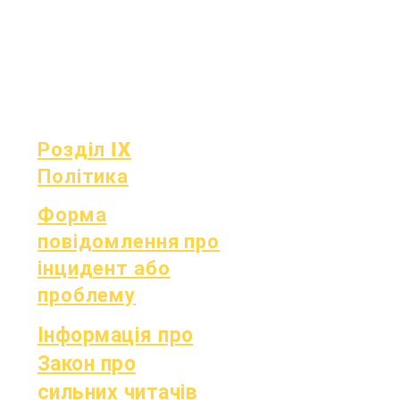
Щорічний
OIG
аудит
Табель
Дошка
успішності
Засідання ради
Звітність OCAS
Розділ IX
Політика
Форма
повідомлення про
інцидент або
проблему
Інформація про
Закон про
сильних читачів