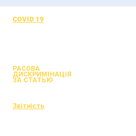
COVID 19
Повернутися до плану
навчання
Форма повідомлення про
COVID-19
РАСОВА
ДИСКРИМІНАЦІЯ
ЗА СТАТЬЮ
процес
Форма
Звітність
Акредитація
Фонд Ессера
Щомісячний
Фінанси
аудит
Гаряча лінія