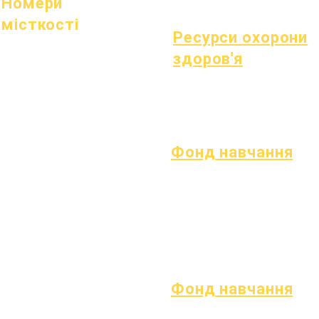
Номери
місткості
Ресурси охорони
1 липня 2022 р
здоров'я
1 жовтня 2022 р
1 січня 2023 року
процес
1 квітня 2023 р
Форма
1 липня 2023 р
1 жовтня 2023 р
Фонд навчання
Активи
Повернення
поширені
активів
запитання
Каталог
Технічна
постачальників
підтримка
Chromebook
Фонд навчання
Відкриті позиції