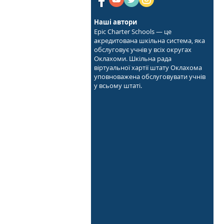
Наші автори
Epic Charter Schools — це
акредитована шкільна система, яка
обслуговує учнів у всіх округах
Оклахоми. Шкільна рада
віртуальної хартії штату Оклахома
уповноважена обслуговувати учнів
у всьому штаті.