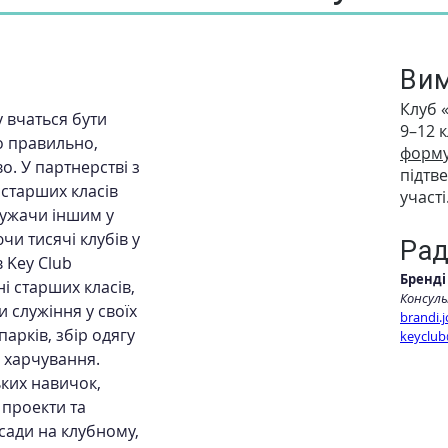
Ви
Клуб 
 вчаться бути 
9–12 к
о правильно, 
форму
о. У партнерстві з 
підтв
 старших класів 
участі
ужачи іншим у 
чи тисячі клубів у 
Ра
 Key Club 
Бренді
ні старших класів, 
Консул
 служіння у своїх 
brandi.
арків, збір одягу 
keyclub
в харчування. 
ких навичок, 
проекти та 
сади на клубному, 