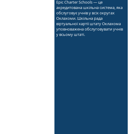
Epic Charter Schools — це
акредитована шкільна система, яка
обслуговує учнів у всіх округах
Оклахоми. Шкільна рада
віртуальної хартії штату Оклахома
уповноважена обслуговувати учнів
у всьому штаті.