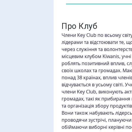
Про Клуб
Члени Key Club по всьому світу
лідерами та відстоювати те, щ
через служіння та волонтерств
місцевим клубом Kiwanis, учні
роблять позитивний вплив, сл
своїх школах та громадах. Маю
понад 38 країнах, вплив членів
відчувається в усьому світі. Уч
члени Key Club, виконують акти
громадах, такі як прибирання п
та організація збору продукті
Вони також набувають лідерсь
проводячи зустрічі, плануючи 
обіймаючи виборні керівні по