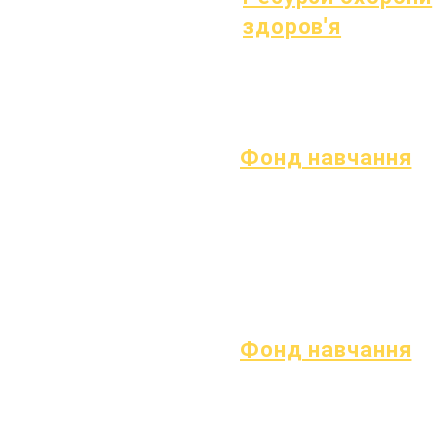
1 липня 2022 р
здоров'я
1 жовтня 2022 р
1 січня 2023 року
процес
1 квітня 2023 р
Форма
1 липня 2023 р
1 жовтня 2023 р
Фонд навчання
Активи
Повернення
поширені
активів
запитання
Каталог
Технічна
постачальників
підтримка
Chromebook
Фонд навчання
Відкриті позиції