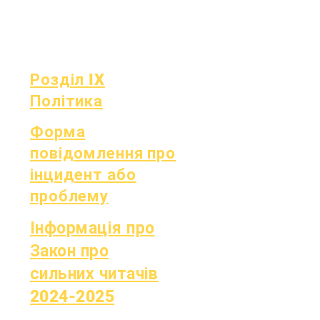
Дошка
успішності
Засідання ради
Звітність OCAS
Розділ IX
Політика
Форма
повідомлення про
інцидент або
проблему
Інформація про
Закон про
сильних читачів
2024-2025