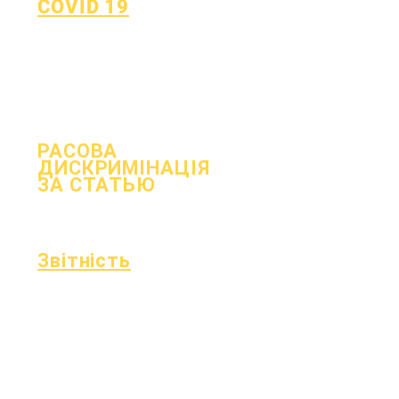
COVID 19
Повернутися до плану
навчання
Форма повідомлення про
COVID-19
РАСОВА
ДИСКРИМІНАЦІЯ
ЗА СТАТЬЮ
процес
Форма
Звітність
Акредитація
Фонд Ессера
Щомісячний
Фінанси
аудит
Гаряча лінія
Щорічний
OIG
аудит
Табель