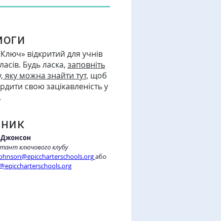
моги
«Ключ» відкритий для учнів
ласів. Будь ласка,
заповніть
, яку можна знайти тут,
щоб
ердити свою зацікавленість у
.
дник
 Джонсон
ьтант ключового клубу
johnson@epiccharterschools.org
або
@epiccharterschools.org