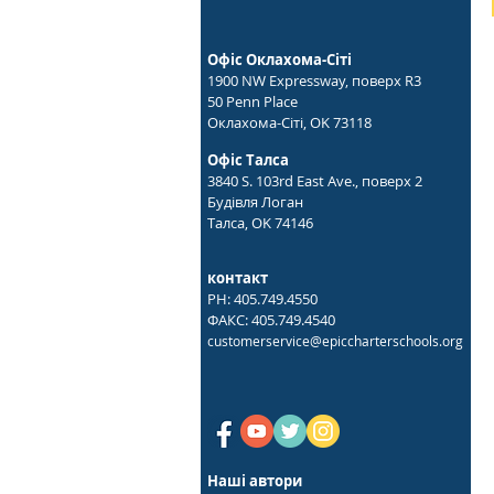
Офіс Оклахома-Сіті
1900 NW Expressway, поверх R3
50 Penn Place
Оклахома-Сіті, OK 73118
Офіс Талса
3840 S. 103rd East Ave., поверх 2
Будівля Логан
Талса, OK 74146
контакт
PH: 405.749.4550
ФАКС: 405.749.4540
customerservice@epiccharterschools.org
Наші автори