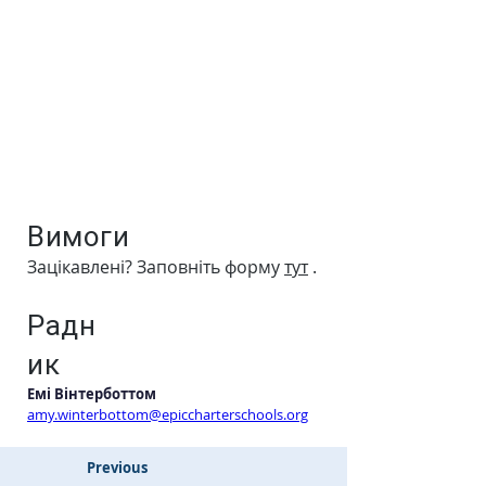
Вимоги
Зацікавлені? Заповніть форму
тут
.
Радн
ик
Емі Вінтерботтом
amy.winterbottom@epiccharterschools.org
Previous