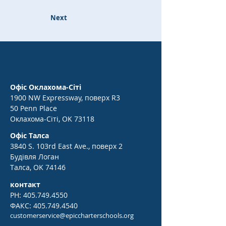
Next
Офіс Оклахома-Сіті
1900 NW Expressway, поверх R3
50 Penn Place
Оклахома-Сіті, OK 73118
Офіс Талса
3840 S. 103rd East Ave., поверх 2
Будівля Логан
Талса, OK 74146
контакт
PH:
405.749.4550
ФАКС:
405.749.4540
customerservice@epiccharterschools.org