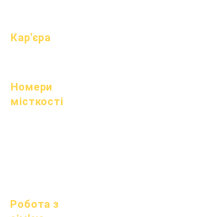
Відвідуваність
& Темп
Кар'єра
Відкриті
позиції
Номери
місткості
1 липня 2022 р
1 жовтня 2022 р
1 січня 2023 року
1 квітня 2023 р
1 липня 2023 р
1 жовтня 2023 р
Робота з