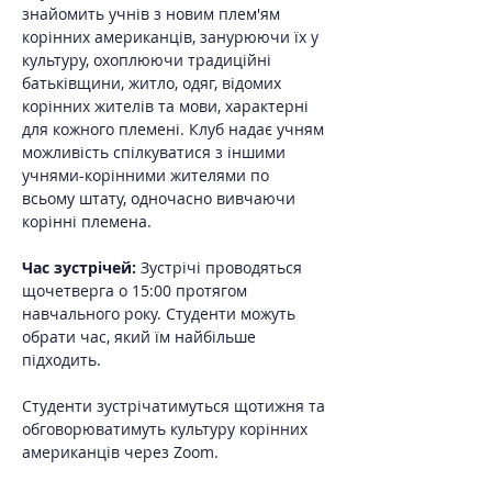
знайомить учнів з новим плем'ям 
корінних американців, занурюючи їх у 
культуру, охоплюючи традиційні 
батьківщини, житло, одяг, відомих 
корінних жителів та мови, характерні 
для кожного племені. Клуб надає учням 
можливість спілкуватися з іншими 
учнями-корінними жителями по 
всьому штату, одночасно вивчаючи 
корінні племена.
Час зустрічей:
 Зустрічі проводяться 
щочетверга о 15:00 протягом 
навчального року. Студенти можуть 
обрати час, який їм найбільше 
підходить.
Студенти зустрічатимуться щотижня та 
обговорюватимуть культуру корінних 
американців через Zoom.