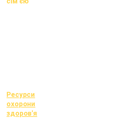
сім'єю
Академічні
консультації
Громадські роботи
Епічні турботи
Бездомні студенти
Суспільні послуги
Спеціальна освіта
(SPED)
Знайти дитину
Ресурси
охорони
здоров'я
Поширена дитяча
хвороба
Загальне самопочуття