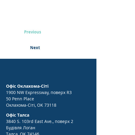
Previous
Next
Офіс Оклахома-Сіті
1900 NW Expressway, поверх R3
50 Penn Place
Оклахома-Сіті, OK 73118
Офіс Талса
3840 S. 103rd East Ave., поверх 2
Будівля Логан
Талса, OK 74146