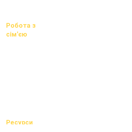
1 липня 2023 р
1 жовтня 2023 р
Робота з
сім'єю
Академічні
консультації
Громадські роботи
Епічні турботи
Бездомні студенти
Суспільні послуги
Спеціальна освіта
(SPED)
Знайти дитину
Ресурси
охорони