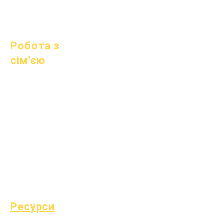
1 липня 2023 р
1 жовтня 2023 р
Робота з
сім'єю
Академічні
консультації
Громадські роботи
Епічні турботи
Бездомні студенти
Суспільні послуги
Спеціальна освіта
(SPED)
Знайти дитину
Ресурси