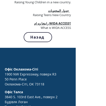
Raising Young Children in a new country.
جدول المحتويات
Raising Teens New Country
؟WIDA ACCESS رابتخا وه ام
What is WIDA ACCESS
Назад
Офіс Оклахома-Сіті
1900 NW Expressway, поверх R3
50 Penn Place
Оклахома-Сіті, OK 73118
Офіс Талса
3840 S. 103rd East Ave., поверх 2
Будівля Логан