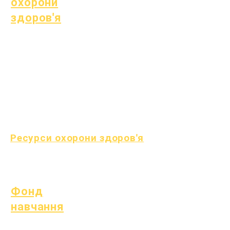
охорони
здоров'я
Поширена дитяча
хвороба
Загальне самопочуття
Здорові звички
Здоров'я підлітків
Повідомлення про
азбест
Ресурси охорони здоров'я
процес
Форма
Фонд
навчання
Активи
Повернення