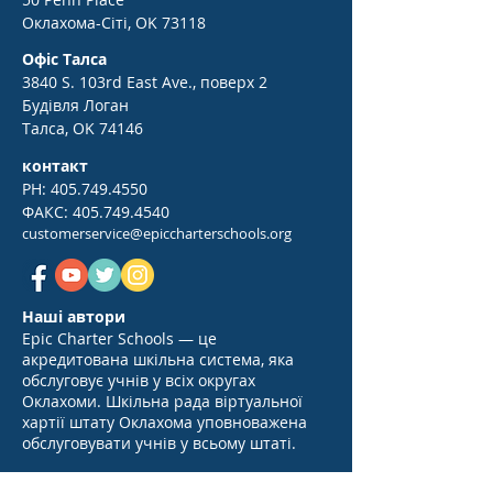
Оклахома-Сіті, OK 73118
Офіс Талса
3840 S. 103rd East Ave., поверх 2
Будівля Логан
Талса, OK 74146
контакт
PH:
405.749.4550
ФАКС:
405.749.4540
customerservice@epiccharterschools.org
Наші автори
Epic Charter Schools — це
акредитована шкільна система, яка
обслуговує учнів у всіх округах
Оклахоми. Шкільна рада віртуальної
хартії штату Оклахома уповноважена
обслуговувати учнів у всьому штаті.