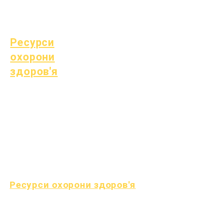
(SPED)
Знайти дитину
Ресурси
охорони
здоров'я
Поширена дитяча
хвороба
Загальне самопочуття
Здорові звички
Здоров'я підлітків
Повідомлення про
азбест
Ресурси охорони здоров'я
процес
Форма