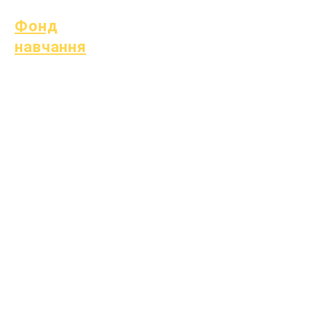
Фонд
навчання
Активи
Повернення
поширені
активів
запитання
Каталог
Технічна
постачальників
підтримка
Chromebook
Фонд
навчання
Відкриті позиції
COVID 19
Повернутися до плану