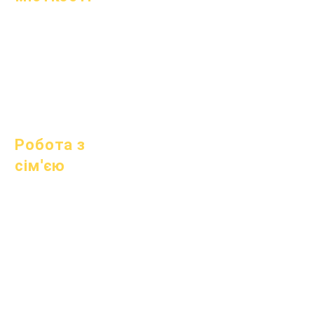
1 липня 2022 р
1 жовтня 2022 р
1 січня 2023 року
1 квітня 2023 р
1 липня 2023 р
1 жовтня 2023 р
Робота з
сім'єю
Академічні
консультації
Громадські роботи
Епічні турботи
Бездомні студенти
Суспільні послуги
Спеціальна освіта