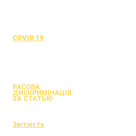
COVID 19
Повернутися до плану
навчання
Форма повідомлення про
COVID-19
РАСОВА
ДИСКРИМІНАЦІЯ
ЗА СТАТЬЮ
процес
Форма
Звітність
Акредитація
Фонд Ессера