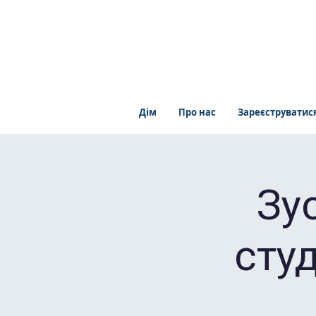
Дім
Про нас
Зареєструватис
Зу
студ