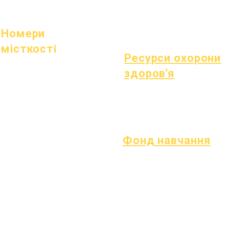
Відкриті позиції
Здорові звички
Здоров'я підлітків
Повідомлення про азбест
Номери
місткості
Ресурси охорони
1 липня 2022 р
здоров'я
1 жовтня 2022 р
1 січня 2023 року
процес
1 квітня 2023 р
Форма
1 липня 2023 р
1 жовтня 2023 р
Фонд навчання
Активи
Повернення
поширені
активів
запитання
Каталог
Технічна
постачальників
підтримка
Chromebook