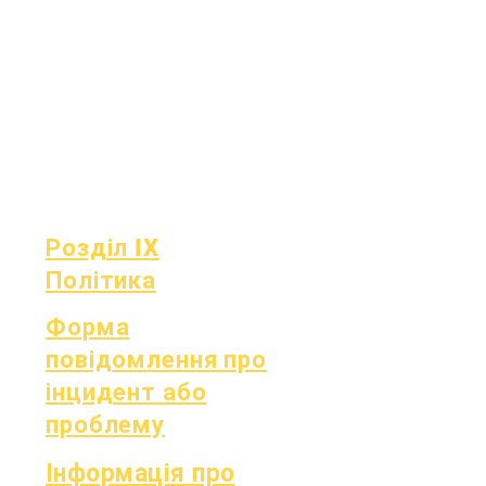
Щомісячний
Фінанси
аудит
Гаряча лінія
Щорічний
OIG
аудит
Табель
Дошка
успішності
Засідання ради
Звітність OCAS
Розділ IX
Політика
Форма
повідомлення про
інцидент або
проблему
Інформація про