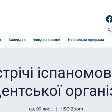
я
Календар
Фонд навчання
Навчальна програма
стрічі іспаномов
ентської органі
ср, 09 лист.
  |  
HSO Zoom