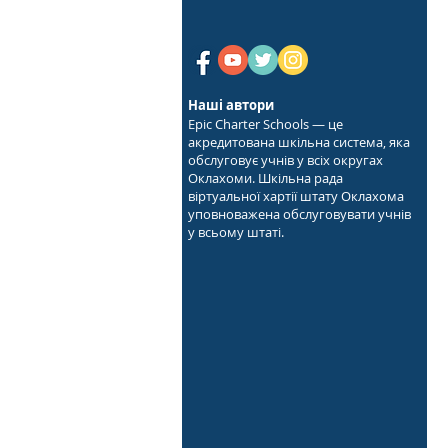
Наші автори
Epic Charter Schools — це
акредитована шкільна система, яка
обслуговує учнів у всіх округах
Оклахоми. Шкільна рада
віртуальної хартії штату Оклахома
уповноважена обслуговувати учнів
у всьому штаті.