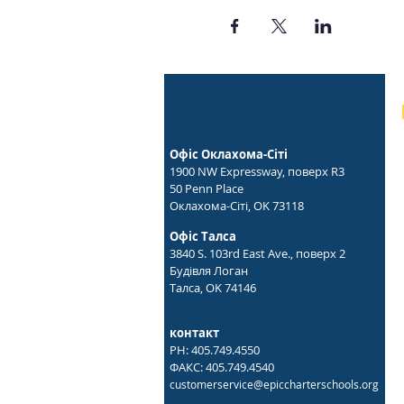
Офіс Оклахома-Сіті
1900 NW Expressway, поверх R3
50 Penn Place
Оклахома-Сіті, OK 73118
Офіс Талса
3840 S. 103rd East Ave., поверх 2
Будівля Логан
Талса, OK 74146
контакт
PH: 405.749.4550
ФАКС: 405.749.4540
customerservice@epiccharterschools.org