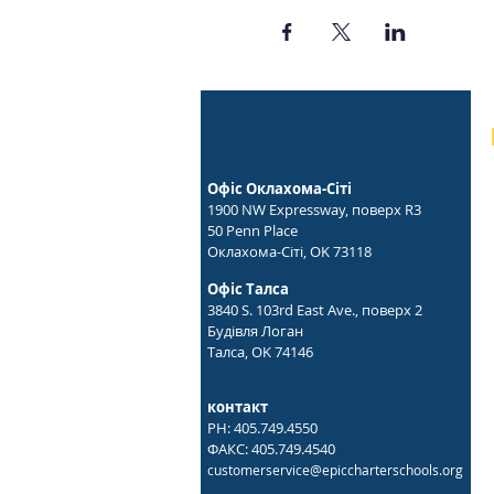
Офіс Оклахома-Сіті
1900 NW Expressway, поверх R3
50 Penn Place
Оклахома-Сіті, OK 73118
Офіс Талса
3840 S. 103rd East Ave., поверх 2
Будівля Логан
Талса, OK 74146
контакт
PH: 405.749.4550
ФАКС: 405.749.4540
customerservice@epiccharterschools.org