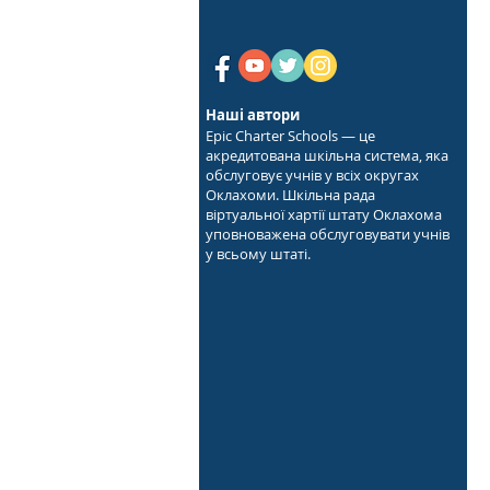
Наші автори
Epic Charter Schools — це
акредитована шкільна система, яка
обслуговує учнів у всіх округах
Оклахоми. Шкільна рада
віртуальної хартії штату Оклахома
уповноважена обслуговувати учнів
у всьому штаті.