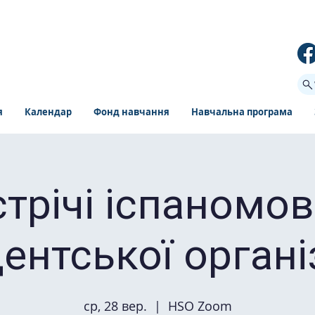
я
Календар
Фонд навчання
Навчальна програма
стрічі іспаномов
ентської органі
ср, 28 вер.
  |  
HSO Zoom