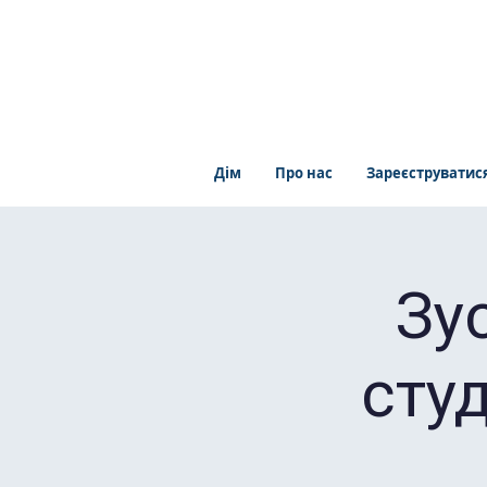
Дім
Про нас
Зареєструватис
Зу
студ