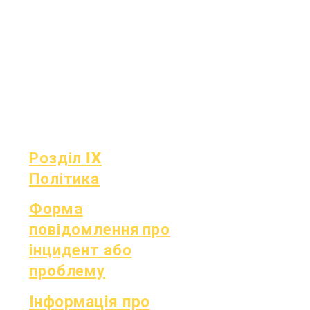
Щомісячний
Фінанси
аудит
Гаряча лінія
Щорічний
OIG
аудит
Табель
Дошка
успішності
Засідання ради
Звітність OCAS
Розділ IX
Політика
Форма
повідомлення про
інцидент або
проблему
Інформація про