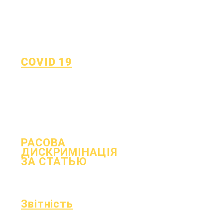
COVID 19
Повернутися до плану
навчання
Форма повідомлення про
COVID-19
РАСОВА
ДИСКРИМІНАЦІЯ
ЗА СТАТЬЮ
процес
Форма
Звітність
Акредитація
Фонд Ессера