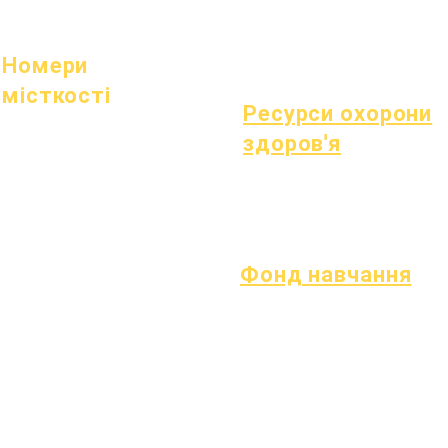
Відкриті позиції
Здорові звички
Здоров'я підлітків
Повідомлення про азбест
Номери
місткості
Ресурси охорони
1 липня 2022 р
здоров'я
1 жовтня 2022 р
1 січня 2023 року
процес
1 квітня 2023 р
Форма
1 липня 2023 р
1 жовтня 2023 р
Фонд навчання
Активи
Повернення
поширені
активів
запитання
Каталог
Технічна
постачальників
підтримка
Chromebook