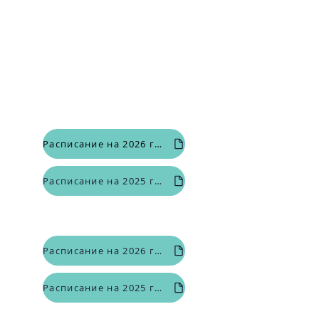
17 июля
14 августа
11 сентября
9 октября
13 ноября
Декабрь - Очередного заседания не
будет.
Оклахома Каунти
Расписание на 2026 год (PDF)
Расписание на 2025 год (PDF)
Округ Талса
Расписание на 2026 год (PDF)
Расписание на 2025 год (PDF)
Государственный