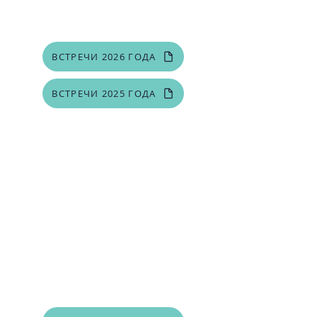
секретарь
ВСТРЕЧИ 2026 ГОДА
ВСТРЕЧИ 2025 ГОДА
50 Пенн Плейс
Северо-западная скоростная
автомагистраль 1900 года, R3
Оклахома-Сити, ОК 73118, США
Если не указано иное, все заседания
совета школ Epic Charter будут
проходить в 14:00 в школах Epic
Charter:
Посетите «Документы собрания»,
чтобы
найти уведомления о
собраниях, повестку дня, протоколы,
записи и примечания.