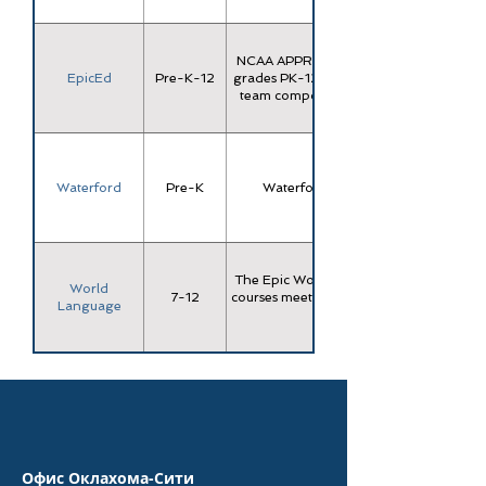
NCAA APPROVED EpicEd is a comprehensiv
EpicEd
Pre-K-12
grades PK-12, designed to meet 100% of 
team composed of master level teachers
Waterford
Pre-K
Waterford has a personalized blend
The Epic World Language program offer
World
7-12
courses meet 2 year World Language coll
Language
Офис Оклахома-Сити