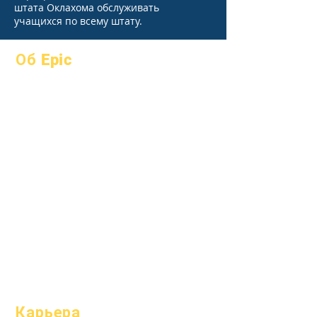
штата Оклахома обслуживать
учащихся по всему штату.
Об Epic
О
Часто
академики
задаваемые
Устремления
вопросы
Календарь
выпускной
Организации
Справочник
Модели
Программы
Профиль
Студенты
школы
Родители
Посещаемость
и усиление;
темп
Карьера