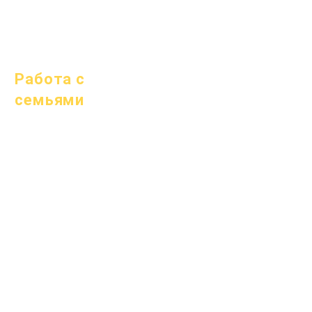
1 января 2026 г.
Работа с
семьями
Академическое
консультирование
Общественные
работы
Epic Cares
Бездомные
студенты
Служба поддержки
студентов
Специальное