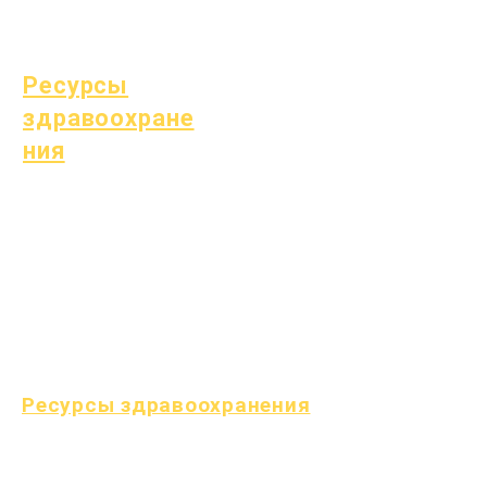
образование (СПЕ)
Поиск детей
Ресурсы
здравоохране
ния
Распространенные
детские болезни
Общее благополучие
Здоровье подростков
Уведомление об асбесте
Понимание диабета 1
типа
Ресурсы здравоохранения
Процесс
Форма