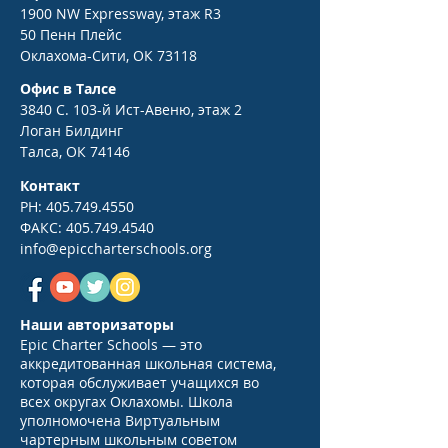
1900 NW Expressway, этаж R3
50 Пенн Плейс
Оклахома-Сити, ОК 73118
Офис в Талсе
3840 С. 103-й Ист-Авеню, этаж 2
Логан Билдинг
Талса, ОК 74146
Контакт
PH:
405.749.4550
ФАКС:
405.749.4540
info@epiccharterschools.org
Наши авторизаторы
Epic Charter Schools — это
аккредитованная школьная система,
которая обслуживает учащихся во
всех округах Оклахомы. Школа
уполномочена Виртуальным
чартерным школьным советом