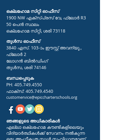
ഒക്ലഹോമ സിറ്റി ഓഫീസ്
1900 NW എക്സ്പ്രസ് വേ, ഫ്ലോർ R3
50 പെൻ സ്ഥലം
ഒക്ലഹോമ സിറ്റി, ശരി 73118
തുൾസ ഓഫീസ്
3840 എസ്. 103-ാം ഈസ്റ്റ് അവന്യൂ.,
ഫ്ലോർ 2
ലോഗൻ ബിൽഡിംഗ്
തുൾസ, ശരി 74146
ബന്ധപ്പെടുക
PH:
405.749.4550
ഫാക്സ്:
405.749.4540
customervice@epiccharterschools.org
ഞങ്ങളുടെ അധികാരികൾ
എല്ലാ ഒക്ലഹോമ കൗണ്ടികളിലെയും
വിദ്യാർത്ഥികൾക്ക് സേവനം നൽകുന്ന
ഒരു അംഗീകൃത സ്കൂൾ സംവിധാനമാണ്