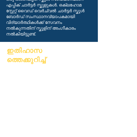
എപ്പിക് ചാർട്ടർ സ്കൂളുകൾ. ഒക്‌ലഹോമ
സ്റ്റേറ്റ് വൈഡ് വെർച്വൽ ചാർട്ടർ സ്കൂൾ
ബോർഡ് സംസ്ഥാനവ്യാപകമായി
വിദ്യാർത്ഥികൾക്ക് സേവനം
നൽകുന്നതിന് സ്കൂളിന് അംഗീകാരം
നൽകിയിട്ടുണ്ട്.
ഇതിഹാസ
ത്തെക്കുറിച്ച്
കുറിച്ച്
പതിവുചോദ്യ
അക്കാദമിക്
ങ്ങൾ
അഭിലാഷങ്ങൾ
ബിരുദം
കലണ്ടർ
കൈപ്പുസ്തകം
സംഘടനകൾ
പ്രോഗ്രാമുക
മോഡലുകൾ
ൾ
സ്കൂൾ
വിദ്യാർത്ഥിക
പ്രൊഫൈൽ
ൾ