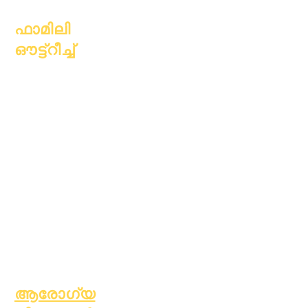
ഫാമിലി
ഔട്ട്റീച്ച്
അക്കാദമിക്
കൗൺസിലിംഗ്
സാമുഹ്യ സേവനം
എപ്പിക് കെയേഴ്സ്
വീടില്ലാത്ത
വിദ്യാർത്ഥികൾ
സാമൂഹ്യ സേവനം
പ്രത്യേക
വിദ്യാഭ്യാസം
(SPED)
കുട്ടിയെ കണ്ടെത്തുക
ആരോഗ്യ