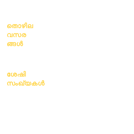
ഹാജർ &
മാതാപിതാക്ക
പേസിംഗ്
ൾ
തൊഴില
വസര
ങ്ങൾ
തുറന്ന
സ്ഥാനങ്ങൾ
ശേഷി
സംഖ്യകൾ
ജൂലൈ 1, 2022
ഒക്ടോബർ 1, 2022
ജനുവരി 1, 2023
ഏപ്രിൽ 1, 2023
ജൂലൈ 1, 2023
ഒക്ടോബർ 1, 2023