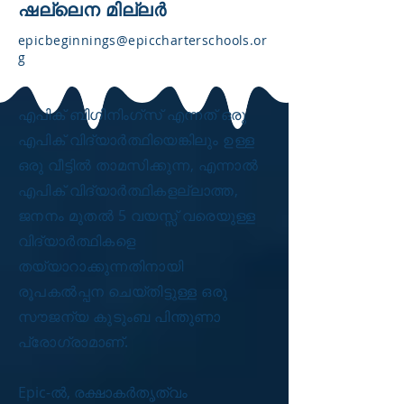
ഷല്ലെന മില്ലർ
epicbeginnings@epiccharterschools.or
g
എപിക് ബിഗിനിംഗ്സ് എന്നത് ഒരു
എപിക് വിദ്യാർത്ഥിയെങ്കിലും ഉള്ള
ഒരു വീട്ടിൽ താമസിക്കുന്ന, എന്നാൽ
എപിക് വിദ്യാർത്ഥികളല്ലാത്ത,
ജനനം മുതൽ 5 വയസ്സ് വരെയുള്ള
വിദ്യാർത്ഥികളെ
തയ്യാറാക്കുന്നതിനായി
രൂപകൽപ്പന ചെയ്തിട്ടുള്ള ഒരു
സൗജന്യ കുടുംബ പിന്തുണാ
പ്രോഗ്രാമാണ്.
Epic-ൽ, രക്ഷാകർതൃത്വം