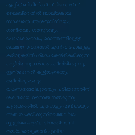
എപ്പിക് ബിഗിനിംഗ്സ് റിസോഴ്‌സ്
ലൈബ്രറിയിൽ ബാല്യകാല
സാക്ഷരത, ആശയവിനിമയം,
ഗണിതവും ശാസ്ത്രവും,
പോഷകാഹാരം, മൊത്തത്തിലുള്ള
ക്ഷേമ സേവനങ്ങൾ എന്നിവ പോലുള്ള
കഴിവുകളിൽ ശ്രദ്ധ കേന്ദ്രീകരിക്കുന്ന
മെറ്റീരിയലുകൾ അടങ്ങിയിരിക്കുന്നു,
ഇത് മുഴുവൻ കുട്ടിയുടെയും
കളിയിലൂടെയും
വികസനത്തിലൂടെയും പഠിക്കുന്നതിന്
ശക്തമായ ഊന്നൽ നൽകുന്നു.
ചുരുക്കത്തിൽ, എപ്പോളും എവിടെയും
അത് സംഭവിക്കുന്നിടത്തെല്ലാം
സ്കൂളിലെ ആദ്യ ദിനത്തിനായി
തയ്യാറെടുക്കാൻ എല്ലാ