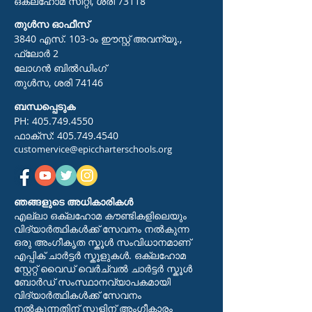
ഒക്ലഹോമ സിറ്റി, ശരി 73118
തുൾസ ഓഫീസ്
3840 എസ്. 103-ാം ഈസ്റ്റ് അവന്യൂ.,
ഫ്ലോർ 2
ലോഗൻ ബിൽഡിംഗ്
തുൾസ, ശരി 74146
ബന്ധപ്പെടുക
PH:
405.749.4550
ഫാക്സ്:
405.749.4540
customervice@epiccharterschools.org
ഞങ്ങളുടെ അധികാരികൾ
എല്ലാ ഒക്ലഹോമ കൗണ്ടികളിലെയും
വിദ്യാർത്ഥികൾക്ക് സേവനം നൽകുന്ന
ഒരു അംഗീകൃത സ്കൂൾ സംവിധാനമാണ്
എപ്പിക് ചാർട്ടർ സ്കൂളുകൾ. ഒക്‌ലഹോമ
സ്റ്റേറ്റ് വൈഡ് വെർച്വൽ ചാർട്ടർ സ്കൂൾ
ബോർഡ് സംസ്ഥാനവ്യാപകമായി
വിദ്യാർത്ഥികൾക്ക് സേവനം
നൽകുന്നതിന് സ്കൂളിന് അംഗീകാരം