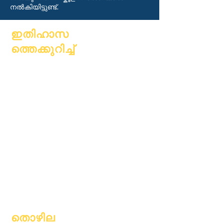
നൽകിയിട്ടുണ്ട്.
ഇതിഹാസ
ത്തെക്കുറിച്ച്
കുറിച്ച്
പതിവുചോദ്യ
അക്കാദമിക്
ങ്ങൾ
അഭിലാഷങ്ങൾ
ബിരുദം
കലണ്ടർ
കൈപ്പുസ്തകം
സംഘടനകൾ
പ്രോഗ്രാമുക
മോഡലുകൾ
ൾ
സ്കൂൾ
വിദ്യാർത്ഥിക
പ്രൊഫൈൽ
ൾ
ഹാജർ &
മാതാപിതാക്ക
പേസിംഗ്
ൾ
തൊഴില