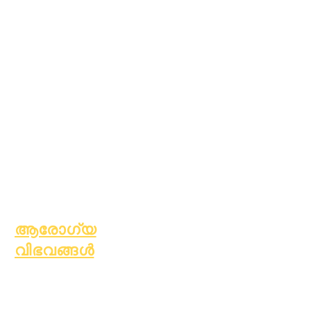
അക്കാദമിക്
കൗൺസിലിംഗ്
സാമുഹ്യ സേവനം
എപ്പിക് കെയേഴ്സ്
വീടില്ലാത്ത
വിദ്യാർത്ഥികൾ
സാമൂഹ്യ സേവനം
പ്രത്യേക
വിദ്യാഭ്യാസം
(SPED)
കുട്ടിയെ കണ്ടെത്തുക
ആരോഗ്യ
വിഭവങ്ങൾ
സാധാരണ ബാല്യകാല
രോഗം
പൊതു ക്ഷേമം