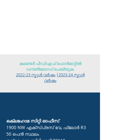
കലണ്ടർ പിഡിഎഫ് ഫോർമാറ്റിൽ
ഡൗൺലോഡ് ചെയ്യുക.
2022-23 സ്കൂൾ വർഷം
|
2023-24 സ്കൂൾ
വർഷം
ഒക്ലഹോമ സിറ്റി ഓഫീസ്
1900 NW എക്സ്പ്രസ് വേ, ഫ്ലോർ R3
50 പെൻ സ്ഥലം