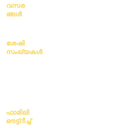
വസര
ങ്ങൾ
തുറന്ന
സ്ഥാനങ്ങൾ
ശേഷി
സംഖ്യകൾ
ജൂലൈ 1, 2022
ഒക്ടോബർ 1, 2022
ജനുവരി 1, 2023
ഏപ്രിൽ 1, 2023
ജൂലൈ 1, 2023
ഒക്ടോബർ 1, 2023
ഫാമിലി
ഔട്ട്റീച്ച്