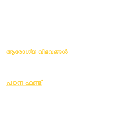
ആരോഗ്യകരമായ
ശീലങ്ങൾ
കൗമാരക്കാരുടെ
ആരോഗ്യം
ആസ്ബറ്റോസ് നോട്ടീസ്
ആരോഗ്യ വിഭവങ്ങൾ
പ്രക്രിയ
ഫോം
പഠന ഫണ്ട്
ആസ്തികൾ
തിരികെ
പതിവുചോ
നൽകുന്ന
ദ്യങ്ങൾ
അസറ്റുകൾ
സാങ്കേതിക
വെണ്ടർ
പിന്തുണ
ഡയറക്ടറി