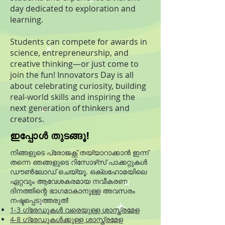
day dedicated to exploration and
learning.
Students can compete for awards in
science, entrepreneurship, and
creative thinking—or just come to
join the fun! Innovators Day is all
about celebrating curiosity, building
real-world skills and inspiring the
next generation of thinkers and
creators.
ഇപ്പോൾ തുടങ്ങൂ!
നിങ്ങളുടെ പ്രോജക്റ്റ് തയ്യാറാക്കാൻ ഇന്ന്
തന്നെ ഞങ്ങളുടെ റിസോഴ്‌സ് പാക്കറ്റുകൾ
ഡൗൺലോഡ് ചെയ്യൂ. ഒക്ലഹോമയിലെ
ഏറ്റവും ആവേശകരമായ നവീകരണ
ദിനത്തിന്റെ ഭാഗമാകാനുള്ള അവസരം
നഷ്ടപ്പെടുത്തരുത്!
1-3 ഗ്രേഡുകൾ വരെയുള്ള ശാസ്ത്രമേള
4-8 ഗ്രേഡുകൾക്കുള്ള ശാസ്ത്രമേള