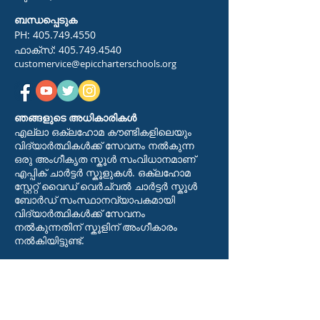
ബന്ധപ്പെടുക
PH:
405.749.4550
ഫാക്സ്:
405.749.4540
customervice@epiccharterschools.org
ഞങ്ങളുടെ അധികാരികൾ
എല്ലാ ഒക്ലഹോമ കൗണ്ടികളിലെയും
വിദ്യാർത്ഥികൾക്ക് സേവനം നൽകുന്ന
ഒരു അംഗീകൃത സ്കൂൾ സംവിധാനമാണ്
എപ്പിക് ചാർട്ടർ സ്കൂളുകൾ. ഒക്‌ലഹോമ
സ്റ്റേറ്റ് വൈഡ് വെർച്വൽ ചാർട്ടർ സ്കൂൾ
ബോർഡ് സംസ്ഥാനവ്യാപകമായി
വിദ്യാർത്ഥികൾക്ക് സേവനം
നൽകുന്നതിന് സ്കൂളിന് അംഗീകാരം
നൽകിയിട്ടുണ്ട്.
ഇതിഹാസ
ത്തെക്കുറിച്ച്