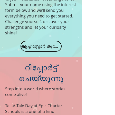
Submit your name using the interest
form below and we’ll send you
everything you need to get started.
Challenge yourself, discover your
strengths and let your curiosity
shine!
ആപ്പ് സ്റ്റോർ തുറക്കുക
റിപ്പോർട്ട്
ചെയ്യുന്നു
Step into a world where stories
come alive!
Tell-A-Tale Day at Epic Charter
Schools is a one-of-a-kind