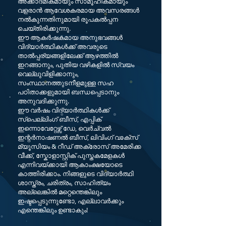
അക്കാദമികമായും സാമൂഹികമായും
വളരാൻ ആവേശകരമായ അവസരങ്ങൾ
നൽകുന്നതിനുമായി രൂപകൽപ്പന
ചെയ്‌തിരിക്കുന്നു.
ഈ ആകർഷകമായ അനുഭവങ്ങൾ
വിദ്യാർത്ഥികൾക്ക് അവരുടെ
താൽപ്പര്യങ്ങളിലേക്ക് ആഴത്തിൽ
ഇറങ്ങാനും, പുതിയ വഴികളിൽ സ്വയം
വെല്ലുവിളിക്കാനും,
സംസ്ഥാനത്തുടനീളമുള്ള സഹ
പഠിതാക്കളുമായി ബന്ധപ്പെടാനും
അനുവദിക്കുന്നു.
ഈ വർഷം വിദ്യാർത്ഥികൾക്ക്
സ്പെല്ലിംഗ് ബീസ്, എപ്പിക്
ഇന്നൊവേറ്റേഴ്സ് ഡേ, വെർച്വൽ
ഇന്റർനാഷണൽ ബീസ്, ലിവിംഗ് വാക്സ്
മ്യൂസിയം & റീഡ് അക്രോസ് അമേരിക്ക
വീക്ക്, സ്കോളാസ്റ്റിക് പുസ്തകമേളകൾ
എന്നിവയ്ക്കായി ആകാംക്ഷയോടെ
കാത്തിരിക്കാം. നിങ്ങളുടെ വിദ്യാർത്ഥി
ശാസ്ത്രം, ചരിത്രം, സാഹിത്യം
അല്ലെങ്കിൽ മറ്റെന്തെങ്കിലും
ഇഷ്ടപ്പെടുന്നുണ്ടോ, എല്ലാവർക്കും
എന്തെങ്കിലും ഉണ്ടാകും!