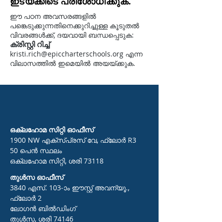
ഇടയ്ക്കിടെ പരിശോധിക്കുക.
ഈ പഠന അവസരങ്ങളിൽ
പങ്കെടുക്കുന്നതിനെക്കുറിച്ചുള്ള കൂടുതൽ
വിവരങ്ങൾക്ക്, ദയവായി ബന്ധപ്പെടുക:
ക്രിസ്റ്റി റിച്ച്
kristi.rich@epiccharterschools.org
എന്ന
വിലാസത്തിൽ ഇമെയിൽ അയയ്ക്കുക.
ഒക്ലഹോമ സിറ്റി ഓഫീസ്
1900 NW എക്സ്പ്രസ് വേ, ഫ്ലോർ R3
50 പെൻ സ്ഥലം
ഒക്ലഹോമ സിറ്റി, ശരി 73118
തുൾസ ഓഫീസ്
3840 എസ്. 103-ാം ഈസ്റ്റ് അവന്യൂ.,
ഫ്ലോർ 2
ലോഗൻ ബിൽഡിംഗ്
തുൾസ, ശരി 74146