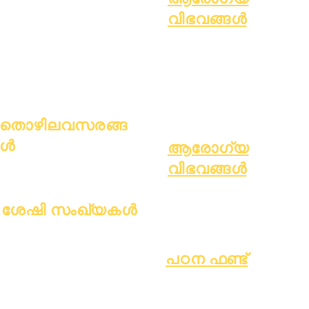
ഹാജർ & പേസിംഗ്
ൾ
വിഭവങ്ങൾ
മാതാപിതാക്ക
സാധാരണ ബാല്യകാല രോഗം
ൾ
പൊതു ക്ഷേമം
ആരോഗ്യകരമായ ശീലങ്ങൾ
കൗമാരക്കാരുടെ ആരോഗ്യം
ആസ്ബറ്റോസ് നോട്ടീസ്
തൊഴിലവസരങ്ങ
ൾ
ആരോഗ്യ
തുറന്ന സ്ഥാനങ്ങൾ
വിഭവങ്ങൾ
പ്രക്രിയ
ശേഷി സംഖ്യകൾ
ഫോം
ജൂലൈ 1, 2022
ഒക്ടോബർ 1, 2022
പഠന ഫണ്ട്
ജനുവരി 1, 2023
ആസ്തികൾ
തിരികെ
ഏപ്രിൽ 1, 2023
പതിവുചോദ്യ
നൽകുന്ന
ജൂലൈ 1, 2023