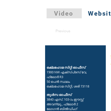
Video
Websi
Previous
ഒക്ലഹോമ സിറ്റി ഓഫീസ്
1900 NW എക്സ്പ്രസ് വേ,
ഫ്ലോർ R3
50 പെൻ സ്ഥലം
ഒക്ലഹോമ സിറ്റി, ശരി 73118
തുൾസ ഓഫീസ്
3840 എസ്. 103-ാം ഈസ്റ്റ്
അവന്യൂ., ഫ്ലോർ 2
ലോഗൻ ബിൽഡിംഗ്