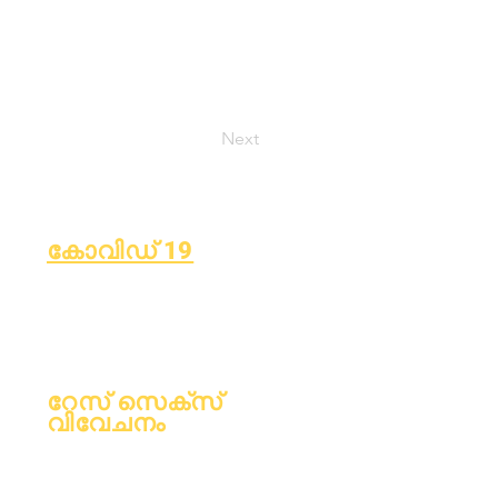
Next
കോവിഡ് 19
ലേൺ പ്ലാൻ എന്ന താളിലേക്ക്
മടങ്ങുക
കോവിഡ്-19 റിപ്പോർട്ടിംഗ് ഫോം
റേസ് സെക്‌സ്
വിവേചനം
പ്രക്രിയ
ഫോം