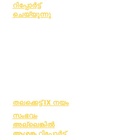
റിപ്പോർട്ട്
ചെയ്യുന്നു
അക്രഡിറ്റേഷ
എസ്സർ ഫണ്ട്
ൻ
ധനകാര്യം
പ്രതിമാസ
OIG
ഓഡിറ്റ്
ഹോട്ട്‌ലൈൻ
വാർഷിക
റിപ്പോർട്ട്
ഓഡിറ്റ്
കാർഡ്
പലക
OCAS
ബോർഡ്
റിപ്പോർട്ടിംഗ്
മീറ്റിംഗുകൾ
തലക്കെട്ട് IX നയം
സംഭവം
അല്ലെങ്കിൽ
ആശങ്ക റിപ്പോർട്ട്