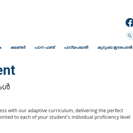
ക
കലണ്ടർ
പഠന ഫണ്ട്
പാഠ്യപദ്ധതി
കുടുംബ ഇടപെടൽ
ent
കൾ
ess with our adaptive curriculum, delivering the perfect
nted to each of your student's individual proficiency level