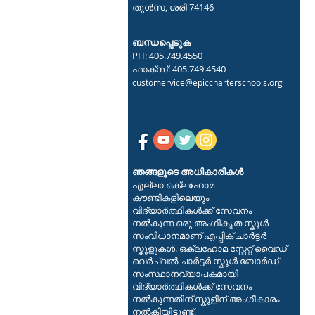
തുൾസ, ശരി 74146
ബന്ധപ്പെടുക
PH: 405.749.4550
ഫാക്സ്: 405.749.4540
customervice@epiccharterschools.org
ഞങ്ങളുടെ അധികാരികൾ
എല്ലാ ഒക്ലഹോമ
കൗണ്ടികളിലെയും
വിദ്യാർത്ഥികൾക്ക് സേവനം
നൽകുന്ന ഒരു അംഗീകൃത സ്കൂൾ
സംവിധാനമാണ് എപ്പിക് ചാർട്ടർ
സ്കൂളുകൾ. ഒക്‌ലഹോമ സ്റ്റേറ്റ് വൈഡ്
വെർച്വൽ ചാർട്ടർ സ്കൂൾ ബോർഡ്
സംസ്ഥാനവ്യാപകമായി
വിദ്യാർത്ഥികൾക്ക് സേവനം
നൽകുന്നതിന് സ്കൂളിന് അംഗീകാരം
നൽകിയിട്ടുണ്ട്.