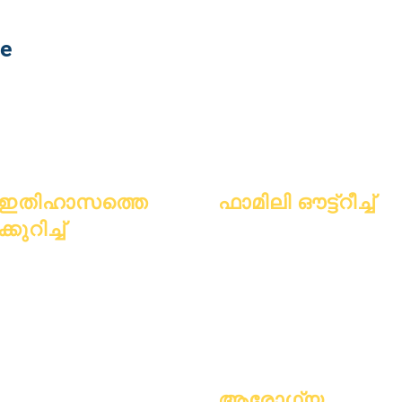
te
ഇതിഹാസത്തെ
ഫാമിലി ഔട്ട്റീച്ച്
ക്കുറിച്ച്
അക്കാദമിക് കൗൺസിലിംഗ്
സാമുഹ്യ സേവനം
കുറിച്ച്
പതിവുചോദ്യ
എപ്പിക് കെയേഴ്സ്
അക്കാദമിക്
ങ്ങൾ
വീടില്ലാത്ത വിദ്യാർത്ഥികൾ
അഭിലാഷങ്ങൾ
ബിരുദം
സാമൂഹ്യ സേവനം
കലണ്ടർ
കൈപ്പുസ്തകം
പ്രത്യേക വിദ്യാഭ്യാസം (SPED)
സംഘടനകൾ
പ്രോഗ്രാമുക
കുട്ടിയെ കണ്ടെത്തുക
മോഡലുകൾ
ൾ
സ്കൂൾ പ്രൊഫൈൽ
വിദ്യാർത്ഥിക
ആരോഗ്യ