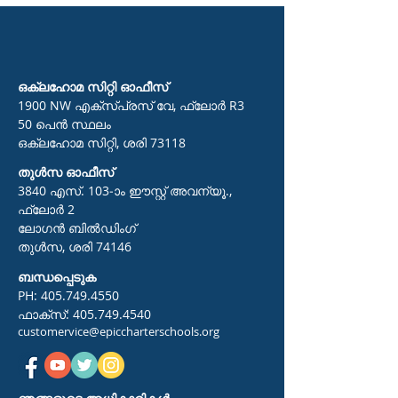
ഒക്ലഹോമ സിറ്റി ഓഫീസ്
1900 NW എക്സ്പ്രസ് വേ, ഫ്ലോർ R3
50 പെൻ സ്ഥലം
ഒക്ലഹോമ സിറ്റി, ശരി 73118
തുൾസ ഓഫീസ്
3840 എസ്. 103-ാം ഈസ്റ്റ് അവന്യൂ.,
ഫ്ലോർ 2
ലോഗൻ ബിൽഡിംഗ്
തുൾസ, ശരി 74146
ബന്ധപ്പെടുക
PH:
405.749.4550
ഫാക്സ്:
405.749.4540
customervice@epiccharterschools.org