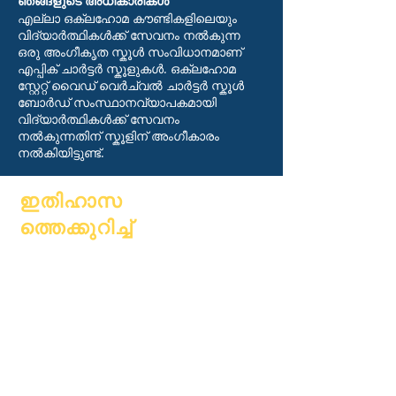
ഞങ്ങളുടെ അധികാരികൾ
എല്ലാ ഒക്ലഹോമ കൗണ്ടികളിലെയും
വിദ്യാർത്ഥികൾക്ക് സേവനം നൽകുന്ന
ഒരു അംഗീകൃത സ്കൂൾ സംവിധാനമാണ്
എപ്പിക് ചാർട്ടർ സ്കൂളുകൾ. ഒക്‌ലഹോമ
സ്റ്റേറ്റ് വൈഡ് വെർച്വൽ ചാർട്ടർ സ്കൂൾ
ബോർഡ് സംസ്ഥാനവ്യാപകമായി
വിദ്യാർത്ഥികൾക്ക് സേവനം
നൽകുന്നതിന് സ്കൂളിന് അംഗീകാരം
നൽകിയിട്ടുണ്ട്.
ഇതിഹാസ
ത്തെക്കുറിച്ച്
കുറിച്ച്
പതിവുചോദ്യ
അക്കാദമിക്
ങ്ങൾ
അഭിലാഷങ്ങൾ
ബിരുദം
കലണ്ടർ
കൈപ്പുസ്തകം
സംഘടനകൾ
പ്രോഗ്രാമുക
മോഡലുകൾ
ൾ