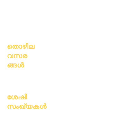
സ്കൂൾ
വിദ്യാർത്ഥിക
പ്രൊഫൈൽ
ൾ
ഹാജർ &
മാതാപിതാക്ക
പേസിംഗ്
ൾ
തൊഴില
വസര
ങ്ങൾ
തുറന്ന
സ്ഥാനങ്ങൾ
ശേഷി
സംഖ്യകൾ
ജൂലൈ 1, 2022
ഒക്ടോബർ 1, 2022
ജനുവരി 1, 2023