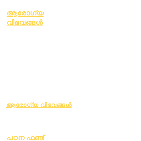
ആരോഗ്യ
വിഭവങ്ങൾ
സാധാരണ ബാല്യകാല
രോഗം
പൊതു ക്ഷേമം
ആരോഗ്യകരമായ
ശീലങ്ങൾ
കൗമാരക്കാരുടെ
ആരോഗ്യം
ആസ്ബറ്റോസ് നോട്ടീസ്
ആരോഗ്യ വിഭവങ്ങൾ
പ്രക്രിയ
ഫോം
പഠന ഫണ്ട്