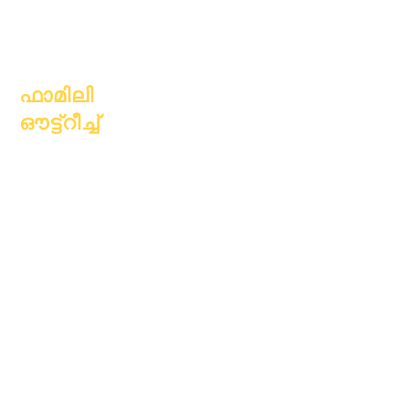
ഏപ്രിൽ 1, 2023
ജൂലൈ 1, 2023
ഒക്ടോബർ 1, 2023
ഫാമിലി
ഔട്ട്റീച്ച്
അക്കാദമിക്
കൗൺസിലിംഗ്
സാമുഹ്യ സേവനം
എപ്പിക് കെയേഴ്സ്
വീടില്ലാത്ത
വിദ്യാർത്ഥികൾ
സാമൂഹ്യ സേവനം
പ്രത്യേക
വിദ്യാഭ്യാസം
(SPED)
കുട്ടിയെ കണ്ടെത്തുക