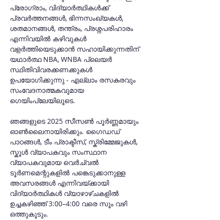
പ്രോഗ്രാം, വിദ്യാർത്ഥികൾക്ക് 
പ്രവർത്തനങ്ങൾ, ഭിന്നസംഖ്യകൾ, 
ശതമാനങ്ങൾ, തന്ത്രം, പ്രശ്നപരിഹാരം 
എന്നിവയിൽ കഴിവുകൾ 
വളർത്തിയെടുക്കാൻ സഹായിക്കുന്നതിന് 
യഥാർത്ഥ NBA, WNBA പ്ലെയർ 
സ്ഥിതിവിവരക്കണക്കുകൾ 
ഉപയോഗിക്കുന്നു - എല്ലാം രസകരവും 
സംവേദനാത്മകവുമായ 
ഗെയിംപ്ലേയിലൂടെ.
ഞങ്ങളുടെ 2025 സീസൺ പൂർണ്ണമായും 
ഓൺലൈനായിരിക്കും. ഗൈഡഡ് 
പാഠങ്ങൾ, ടീം പ്രാക്ടീസ്, സ്ക്രിമ്മേജുകൾ, 
സ്കൂൾ വ്യാപകവും സംസ്ഥാന 
വ്യാപകവുമായ വെർച്വൽ 
ടൂർണമെന്റുകളിൽ പങ്കെടുക്കാനുള്ള 
അവസരങ്ങൾ എന്നിവയ്ക്കായി 
വിദ്യാർത്ഥികൾ വ്യാഴാഴ്ചകളിൽ 
ഉച്ചകഴിഞ്ഞ് 3:00–4:00 വരെ സൂം വഴി 
ഒത്തുകൂടും.