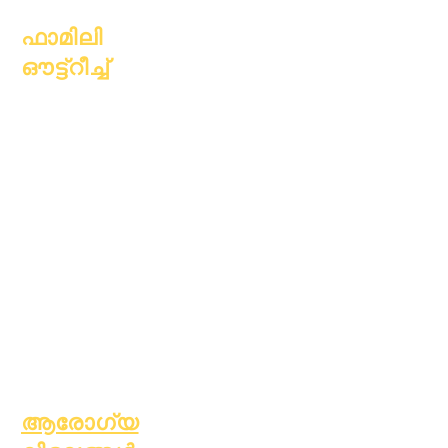
ഫാമിലി
ഔട്ട്റീച്ച്
അക്കാദമിക്
കൗൺസിലിംഗ്
സാമുഹ്യ സേവനം
എപ്പിക് കെയേഴ്സ്
വീടില്ലാത്ത
വിദ്യാർത്ഥികൾ
സാമൂഹ്യ സേവനം
പ്രത്യേക
വിദ്യാഭ്യാസം
(SPED)
കുട്ടിയെ കണ്ടെത്തുക
ആരോഗ്യ