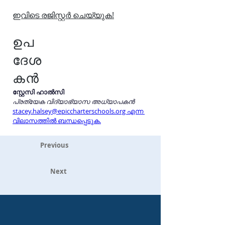
ഇവിടെ രജിസ്റ്റർ ചെയ്യുക!
ഉപ
ദേശ
കൻ
സ്റ്റേസി ഹാൽസി
പ്രത്യേക വിദ്യാഭ്യാസ അധ്യാപകൻ
stacey.halsey@epiccharterschools.org എന്ന 
വിലാസത്തിൽ ബന്ധപ്പെടുക.
Previous
Next