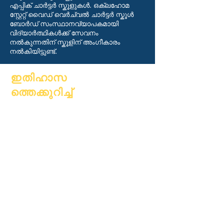
എപ്പിക് ചാർട്ടർ സ്കൂളുകൾ. ഒക്‌ലഹോമ
സ്റ്റേറ്റ് വൈഡ് വെർച്വൽ ചാർട്ടർ സ്കൂൾ
ബോർഡ് സംസ്ഥാനവ്യാപകമായി
വിദ്യാർത്ഥികൾക്ക് സേവനം
നൽകുന്നതിന് സ്കൂളിന് അംഗീകാരം
നൽകിയിട്ടുണ്ട്.
ഇതിഹാസ
ത്തെക്കുറിച്ച്
കുറിച്ച്
പതിവുചോദ്യ
അക്കാദമിക്
ങ്ങൾ
അഭിലാഷങ്ങൾ
ബിരുദം
കലണ്ടർ
കൈപ്പുസ്തകം
സംഘടനകൾ
പ്രോഗ്രാമുക
മോഡലുകൾ
ൾ
സ്കൂൾ
വിദ്യാർത്ഥിക
പ്രൊഫൈൽ
ൾ
ഹാജർ &
മാതാപിതാക്ക