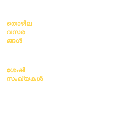
പേസിംഗ്
ൾ
തൊഴില
വസര
ങ്ങൾ
തുറന്ന
സ്ഥാനങ്ങൾ
ശേഷി
സംഖ്യകൾ
ജൂലൈ 1, 2022
ഒക്ടോബർ 1, 2022
ജനുവരി 1, 2023
ഏപ്രിൽ 1, 2023
ജൂലൈ 1, 2023
ഒക്ടോബർ 1, 2023