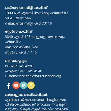
ഒക്ലഹോമ സിറ്റി ഓഫീസ്
1900 NW എക്സ്പ്രസ് വേ, ഫ്ലോർ R3
50 പെൻ സ്ഥലം
ഒക്ലഹോമ സിറ്റി, ശരി 73118
തുൾസ ഓഫീസ്
3840 എസ്. 103-ാം ഈസ്റ്റ് അവന്യൂ.,
ഫ്ലോർ 2
ലോഗൻ ബിൽഡിംഗ്
തുൾസ, ശരി 74146
ബന്ധപ്പെടുക
PH:
405.749.4550
ഫാക്സ്:
405.749.4540
customervice@epiccharterschools.org
ഞങ്ങളുടെ അധികാരികൾ
എല്ലാ ഒക്ലഹോമ കൗണ്ടികളിലെയും
വിദ്യാർത്ഥികൾക്ക് സേവനം നൽകുന്ന
ഒരു അംഗീകൃത സ്കൂൾ സംവിധാനമാണ്