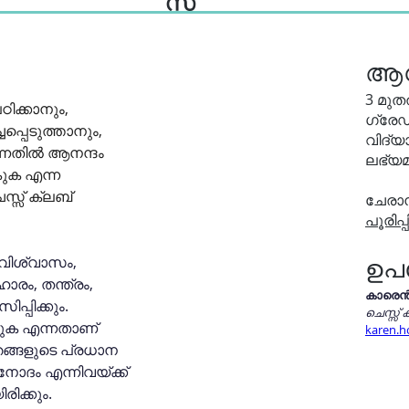
ആ
3 മുത
ഠിക്കാനും, 
ഗ്രേ
്പെടുത്താനും, 
വിദ്യ
്നതിൽ ആനന്ദം 
ലഭ്യമ
ക എന്ന 
്സ് ക്ലബ് 
ചേരാ
പൂരിപ്പ
വിശ്വാസം, 
ഉപ
ാരം, തന്ത്രം, 
കാരെൻ 
്പിക്കും. 
ചെസ്സ് 
കുക എന്നതാണ് 
karen.h
ങ്ങളുടെ പ്രധാന 
ോദം എന്നിവയ്ക്ക് 
ക്കും.