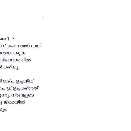
െ 1, 3 
്. ക്ഷണത്തിനായി 
ശോധിക്കുക. 
ൽ വിലാസത്തിൽ 
ാൻ കഴിയൂ.
്വാഴ്ച ഉച്ചയ്ക്ക് 
്സ് ഉച്ചകഴിഞ്ഞ് 
ന്നു. നിങ്ങളുടെ 
ു ജിമെയിൽ 
കും.