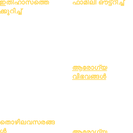
ഇതിഹാസത്തെ
ഫാമിലി ഔട്ട്റീച്ച്
ക്കുറിച്ച്
അക്കാദമിക് കൗൺസിലിംഗ്
സാമുഹ്യ സേവനം
കുറിച്ച്
പതിവുചോദ്യ
എപ്പിക് കെയേഴ്സ്
അക്കാദമിക്
ങ്ങൾ
വീടില്ലാത്ത വിദ്യാർത്ഥികൾ
അഭിലാഷങ്ങൾ
ബിരുദം
സാമൂഹ്യ സേവനം
കലണ്ടർ
കൈപ്പുസ്തകം
പ്രത്യേക വിദ്യാഭ്യാസം (SPED)
സംഘടനകൾ
പ്രോഗ്രാമുക
കുട്ടിയെ കണ്ടെത്തുക
മോഡലുകൾ
ൾ
സ്കൂൾ പ്രൊഫൈൽ
വിദ്യാർത്ഥിക
ആരോഗ്യ
ഹാജർ & പേസിംഗ്
ൾ
വിഭവങ്ങൾ
മാതാപിതാക്ക
സാധാരണ ബാല്യകാല രോഗം
ൾ
പൊതു ക്ഷേമം
ആരോഗ്യകരമായ ശീലങ്ങൾ
കൗമാരക്കാരുടെ ആരോഗ്യം
ആസ്ബറ്റോസ് നോട്ടീസ്
തൊഴിലവസരങ്ങ
ൾ
ആരോഗ്യ