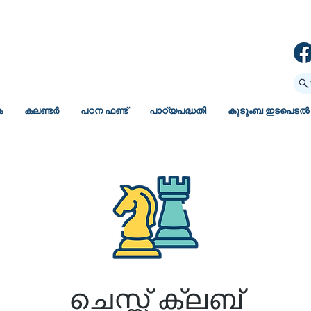
ക
കലണ്ടർ
പഠന ഫണ്ട്
പാഠ്യപദ്ധതി
കുടുംബ ഇടപെടൽ
ചെസ്സ് ക്ലബ്