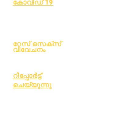
കോവിഡ് 19
ലേൺ പ്ലാൻ എന്ന താളിലേക്ക്
മടങ്ങുക
കോവിഡ്-19 റിപ്പോർട്ടിംഗ് ഫോം
റേസ് സെക്‌സ്
വിവേചനം
പ്രക്രിയ
ഫോം
റിപ്പോർട്ട്
ചെയ്യുന്നു
അക്രഡിറ്റേഷ
എസ്സർ ഫണ്ട്
ൻ
ധനകാര്യം
പ്രതിമാസ
OIG
ഓഡിറ്റ്
ഹോട്ട്‌ലൈൻ
വാർഷിക
റിപ്പോർട്ട്
ഓഡിറ്റ്
കാർഡ്