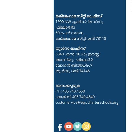
ഒക്ലഹോമ സിറ്റി ഓഫീസ്
1900 NW എക്സ്പ്രസ് വേ,
ഫ്ലോർ R3
50 പെൻ സ്ഥലം
ഒക്ലഹോമ സിറ്റി, ശരി 73118
തുൾസ ഓഫീസ്
3840 എസ്. 103-ാം ഈസ്റ്റ്
അവന്യൂ., ഫ്ലോർ 2
ലോഗൻ ബിൽഡിംഗ്
തുൾസ, ശരി 74146
ബന്ധപ്പെടുക
PH: 405.749.4550
ഫാക്സ്: 405.749.4540
customervice@epiccharterschools.org