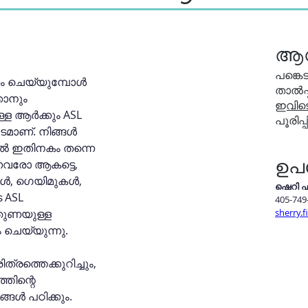
ആ
പങ്കെ
ം ചെയ്യുമ്പോൾ 
താൽപ്പ
ാനും 
ഇവിട
ള ആർക്കും ASL 
പൂരിപ്പ
മാണ്. നിങ്ങൾ 
ിൽ ഇതിനകം തന്നെ 
ഉപ
വരോ ആകട്ടെ, 
ൾ, ഗെയിമുകൾ, 
ഷെറി 
ASL 
405-749
്തുണയുള്ള 
sherry.
 ചെയ്യുന്നു.
്രത്തെക്കുറിച്ചും, 
തിന്റെ 
്ങൾ പഠിക്കും. 