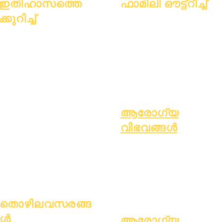
ഇതിഹാസത്തെ
ഫാമിലി ഔട്ട്റീച്ച്
ക്കുറിച്ച്
അക്കാദമിക് കൗൺസിലിംഗ്
സാമുഹ്യ സേവനം
കുറിച്ച്
പതിവുചോദ്യ
എപ്പിക് കെയേഴ്സ്
അക്കാദമിക്
ങ്ങൾ
വീടില്ലാത്ത വിദ്യാർത്ഥികൾ
അഭിലാഷങ്ങൾ
ബിരുദം
സാമൂഹ്യ സേവനം
കലണ്ടർ
കൈപ്പുസ്തകം
പ്രത്യേക വിദ്യാഭ്യാസം (SPED)
സംഘടനകൾ
പ്രോഗ്രാമുക
കുട്ടിയെ കണ്ടെത്തുക
മോഡലുകൾ
ൾ
സ്കൂൾ പ്രൊഫൈൽ
വിദ്യാർത്ഥിക
ആരോഗ്യ
ഹാജർ & പേസിംഗ്
ൾ
വിഭവങ്ങൾ
മാതാപിതാക്ക
സാധാരണ ബാല്യകാല രോഗം
ൾ
പൊതു ക്ഷേമം
ആരോഗ്യകരമായ ശീലങ്ങൾ
കൗമാരക്കാരുടെ ആരോഗ്യം
ആസ്ബറ്റോസ് നോട്ടീസ്
തൊഴിലവസരങ്ങ
ൾ
ആരോഗ്യ