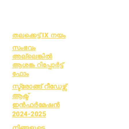
പലക
OCAS
ബോർഡ്
റിപ്പോർട്ടിംഗ്
മീറ്റിംഗുകൾ
തലക്കെട്ട് IX നയം
സംഭവം
അല്ലെങ്കിൽ
ആശങ്ക റിപ്പോർട്ട്
ഫോം
സ്ട്രോങ്ങ് റീഡേഴ്സ്
ആക്ട്
ഇൻഫർമേഷൻ
2024-2025
നിങ്ങളുടെ