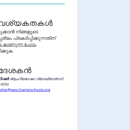
വശ്യകതകൾ
ടുക്കാൻ നിങ്ങളുടെ
ര്യം പ്രകടിപ്പിക്കുന്നതിന്
െ കാണുന്ന ഫോം
ിക്കുക.
ദേശകൻ
ഫിഷർ
ആംഗ്യഭാഷാ വ്യാഖ്യാതാവ്
-4550 
fisher@epiccharterschools.org