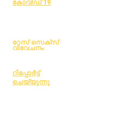
കോവിഡ് 19
ലേൺ പ്ലാൻ എന്ന താളിലേക്ക്
മടങ്ങുക
കോവിഡ്-19 റിപ്പോർട്ടിംഗ് ഫോം
റേസ് സെക്‌സ്
വിവേചനം
പ്രക്രിയ
ഫോം
റിപ്പോർട്ട്
ചെയ്യുന്നു
അക്രഡിറ്റേഷ
എസ്സർ ഫണ്ട്
ൻ
ധനകാര്യം
പ്രതിമാസ
OIG
ഓഡിറ്റ്
ഹോട്ട്‌ലൈൻ
വാർഷിക
റിപ്പോർട്ട്
ഓഡിറ്റ്
കാർഡ്