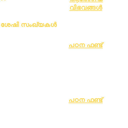
തുറന്ന സ്ഥാനങ്ങൾ
വിഭവങ്ങൾ
പ്രക്രിയ
ശേഷി സംഖ്യകൾ
ഫോം
ജൂലൈ 1, 2022
ഒക്ടോബർ 1, 2022
പഠന ഫണ്ട്
ജനുവരി 1, 2023
ആസ്തികൾ
തിരികെ
ഏപ്രിൽ 1, 2023
പതിവുചോദ്യ
നൽകുന്ന
ജൂലൈ 1, 2023
ങ്ങൾ
അസറ്റുകൾ
ഒക്ടോബർ 1, 2023
സാങ്കേതിക
വെണ്ടർ
പിന്തുണ
ഡയറക്ടറി
Chromebook
പഠന ഫണ്ട്
തുറന്ന സ്ഥാനങ്ങൾ