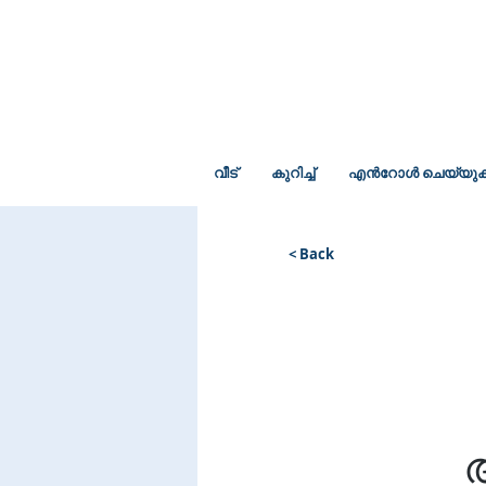
വീട്
കുറിച്ച്
എൻറോൾ ചെയ്യു
< Back