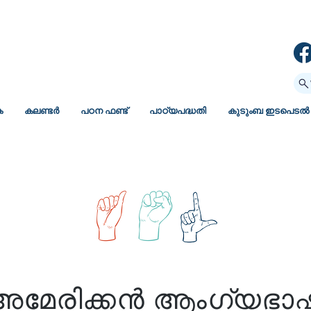
ക
കലണ്ടർ
പഠന ഫണ്ട്
പാഠ്യപദ്ധതി
കുടുംബ ഇടപെടൽ
അമേരിക്കൻ ആംഗ്യഭാ